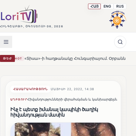
ՀԱՅ
ENG
RUS
ՀԻՆԳՇԱԲԹԻ, ՕԳՈՍՏՈՍԻ 06, 2026
ա»-ի հաղթանակը Հունգարիայում․ Օրբանն ընդունեց պարտությո
ԹԵԺ
ՀԱՍԱՐԱԿՈՒԹՅՈՒՆ
ՄԱՅԻՍԻ 22, 2022, 14:38
Հիվանդությունների վերահսկման և կանխարգելման Ազգայի
ԱՂԲՅՈՒՐ
Ինչ է պետք իմանալ կապիկի ծաղիկ
հիվանդության մասին