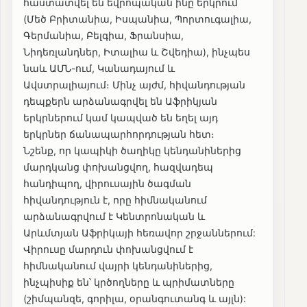
հաստատվել են եվրոպական ինը երկրում
(Մեծ Բրիտանիա, Իսպանիա, Պորտուգալիա,
Գերմանիա, Բելգիա, Ֆրանսիա,
Նիդեռլանդներ, Իտալիա և Շվեդիա), ինչպես
նաև ԱՄՆ-ում, Կանադայում և
Ավստրալիայում։ Մինչ այժմ, հիվանդության
դեպքերն արձանագրվել են Աֆրիկյան
երկրներում կամ կապված են եղել այդ
երկրներ ճանապարհորդության հետ։
Նշենք, որ կապիկի ծաղիկը կենդանիներից
մարդկանց փոխանցվող, հազվադեպ
հանդիպող, վիրուսային ծագման
հիվանդություն է, որը հիմնականում
արձանագրվում է Կենտրոնական և
Արևմտյան Աֆրիկայի հեռավոր շրջաններում:
Վիրուսը մարդուն փոխանցվում է
հիմնականում վայրի կենդանիներից,
ինչպիսիք են՝ կրծողները և պրիմատները
(շիմպանզե, գորիլա, օրանգուտանգ և այլն):