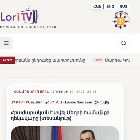
ՀԱՅ
ENG
RUS
ՈՒՐԲԱԹ, ՕԳՈՍՏՈՍԻ 07, 2026
 ընդունեց պարտությունը
Մարթա Կոս. «Հայաստանն ու Ե
ԹԵԺ
HOT
ՀԱՍԱՐԱԿՈՒԹՅՈՒՆ
ՀՈՒԼԻՍԻ 10, 2021, 23:11
Մունետիկ
Lusine Sargsyan
Կիսվել
ԱՂԲՅՈՒՐ
ՀԵՂԻՆԱԿ
Հրաժարական է տվել Մեղրի համայնքի
ղեկավարը (տեսանյութ)