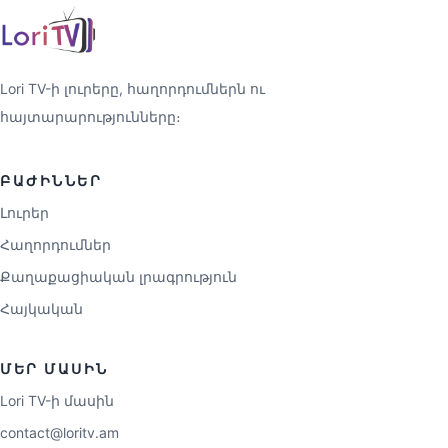
Lori TV-ի լուրերը, հաղորդումներն ու
հայտարարությունները։
ԲԱԺԻՆՆԵՐ
Լուրեր
Հաղորդումներ
Քաղաքացիական լրագրություն
Հայկական
ՄԵՐ ՄԱՍԻՆ
Lori TV-ի մասին
contact@loritv.am