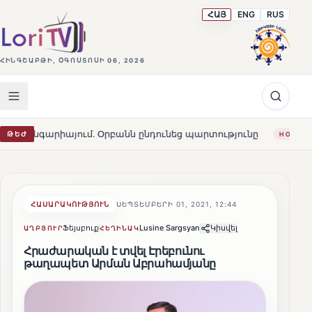
ՀԱՅ
ENG
RUS
ՀԻՆԳՇԱԲԹԻ, ՕԳՈՍՏՈՍԻ 06, 2026
ում․ Օրբանն ընդունեց պարտությունը
Մարթա Կոս. «Հա
ԹԵԺ
HOT
ՀԱՍԱՐԱԿՈՒԹՅՈՒՆ
ՍԵՊՏԵՄԲԵՐԻ 01, 2021, 12:44
Ֆեյսբուք
Lusine Sargsyan
Կիսվել
ԱՂԲՅՈՒՐ
ՀԵՂԻՆԱԿ
Հրաժարական է տվել Էրեբունու
թաղապետ Արման Աբրահամյանը