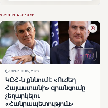
ԿԱՊՎՈՂ ՆՅՈՒԹԵՐ
ՀՈՒՆԻՍԻ 05, 2026
ԿԸՀ-ն քննում է «Ուժեղ
Հայաստանի» գրանցումը
չեղարկելու
«Հանրապետություն»