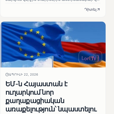
Դիտել
ԱՊՐԻԼԻ 22, 2026
ԵՄ-ն Հայաստան է
ուղարկում նոր
քաղաքացիական
առաքելություն՝ նպաստելու