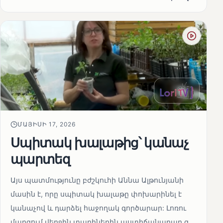
ՄԱՅԻՍԻ 17, 2026
Սպիտակ խալաթից՝ կանաչ
պարտեզ
Այս պատմությունը բժշկուհի Աննա Ալթունյանի
մասին է, որը սպիտակ խալաթը փոխարինել է
կանաչով և դարձել հաջողակ գործարար: Լոռու
մարզում վերջին տարիներին աստիճանաբար զ...