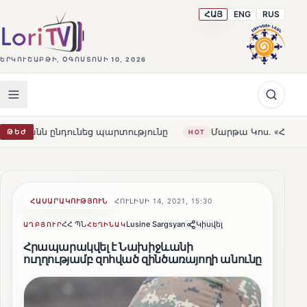
ՀԱՅ
ENG
RUS
ԵՐԿՈՒՇԱԲԹԻ, ՕԳՈՍՏՈՍԻ 10, 2026
ունեց պարտությունը
Մարթա Կոս. «Հայաստանն ու ԵՄ-ն 
ԹԵԺ
HOT
ՀԱՍԱՐԱԿՈՒԹՅՈՒՆ
ՀՈՒԼԻՍԻ 14, 2021, 15:30
ՀՀ ՊՆ
Lusine Sargsyan
Կիսվել
ԱՂԲՅՈՒՐ
ՀԵՂԻՆԱԿ
Հրապարակվել է Նախիջևանի
ուղղությամբ զոհված զինծառայողի անունը