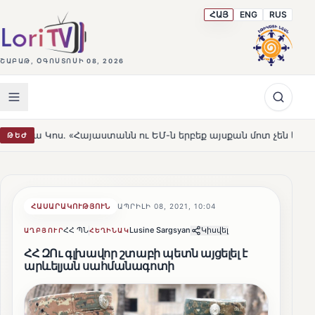
ՀԱՅ
ENG
RUS
ՇԱԲԱԹ, ՕԳՈՍՏՈՍԻ 08, 2026
Հայաստանն ու ԵՄ-ն երբեք այսքան մոտ չեն եղել»
Լեռն
ԹԵԺ
HOT
ՀԱՍԱՐԱԿՈՒԹՅՈՒՆ
ԱՊՐԻԼԻ 08, 2021, 10:04
ՀՀ ՊՆ
Lusine Sargsyan
Կիսվել
ԱՂԲՅՈՒՐ
ՀԵՂԻՆԱԿ
ՀՀ ԶՈւ գլխավոր շտաբի պետն այցելել է
արևելյան սահմանագոտի