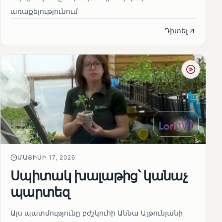
առաքելությունում
Դիտել
ՄԱՅԻՍԻ 17, 2026
Սպիտակ խալաթից՝ կանաչ
պարտեզ
Այս պատմությունը բժշկուհի Աննա Ալթունյանի