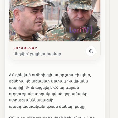
ԼՈՒՍԱՆԿԱՐ
Սեղմիր՝ բացելու համար
ՀՀ զինված ուժերի գլխավոր շտաբի պետ,
գեներալ-լեյտենանտ Արտակ Դավթյանն
ապրիլի 6-ին այցելել է ՀՀ արևելյան
ուղղությամբ տեղակայված զորամասեր,
ստուգել անձնակազմի
պատրաստականության մակարդակը։
ԶՈւ գլխավոր շտաբի պետն եղել է նաև 2-րդ