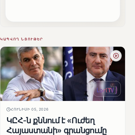
ԿԱՊՎՈՂ ՆՅՈՒԹԵՐ
ՀՈՒՆԻՍԻ 05, 2026
ԿԸՀ-ն քննում է «Ուժեղ
Հայաստանի» գրանցումը