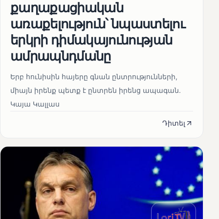
քաղաքացիական
առաքելություն՝ նպաստելու
երկրի դիմակայունության
ամրապնդմանը
Երբ հունիսին հայերը գնան ընտրությունների,
միայն իրենք պետք է ընտրեն իրենց ապագան.
Կայա Կալլաս
Դիտել