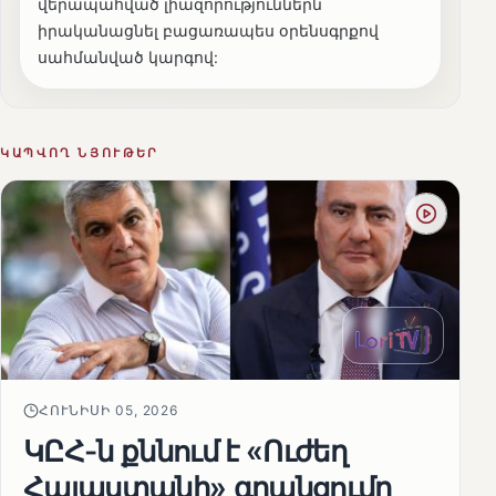
վերապահված լիազորություններն
իրականացնել բացառապես օրենսգրքով
սահմանված կարգով:
ԿԱՊՎՈՂ ՆՅՈՒԹԵՐ
ՀՈՒՆԻՍԻ 05, 2026
ԿԸՀ-ն քննում է «Ուժեղ
Հայաստանի» գրանցումը