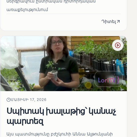
ներգրավում ընտրական դիտորդական
առաքելությունում
Դիտել
ՄԱՅԻՍԻ 17, 2026
Սպիտակ խալաթից՝ կանաչ
պարտեզ
Այս պատմությունը բժշկուհի Աննա Ալթունյանի