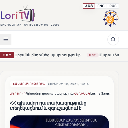
ՀԱՅ
ENG
RUS
ՀԻՆԳՇԱԲԹԻ, ՕԳՈՍՏՈՍԻ 06, 2026
նդունեց պարտությունը
Մարթա Կոս. «Հայաստանն ու ԵՄ-
ԹԵԺ
HOT
ՀԱՍԱՐԱԿՈՒԹՅՈՒՆ
ՀՈՒՆԻՍԻ 19, 2021, 14:14
Գլխավոր դատախազություն
Lusine Sargsyan
Կիսվ
ԱՂԲՅՈՒՐ
ՀԵՂԻՆԱԿ
ՀՀ գլխավոր դատախազությունը
տեղեկացնում և զգուշացնում է