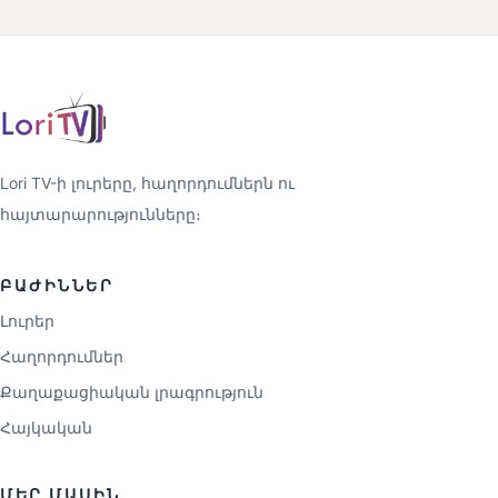
Lori TV-ի լուրերը, հաղորդումներն ու
հայտարարությունները։
ԲԱԺԻՆՆԵՐ
Լուրեր
Հաղորդումներ
Քաղաքացիական լրագրություն
Հայկական
ՄԵՐ ՄԱՍԻՆ