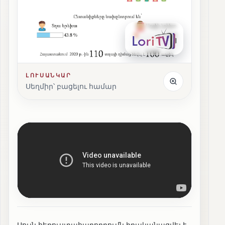
ԼՈՒՍԱՆԿԱՐ
Սեղմիր՝ բացելու համար
Սույն հեռուստահաղորդումն իրականացվել է