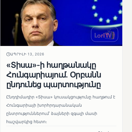
ԱՊՐԻԼԻ 13, 2026
«Տիսա»-ի հաղթանակը
Հունգարիայում․ Օրբանն
ընդունեց պարտությունը
Ընդդիմադիր «Տիսա» կուսակցությունը հաղթում է
Հունգարիայի խորհրդարանական
ընտրություններում՝ ձայների զգալի մասի
հաշվարկից հետո։