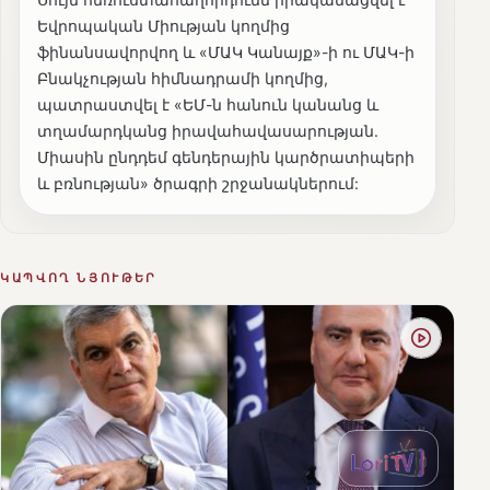
Եվրոպական Միության կողմից
ֆինանսավորվող և «ՄԱԿ Կանայք»-ի ու ՄԱԿ-ի
Բնակչության հիմնադրամի կողմից,
պատրաստվել է «ԵՄ-ն հանուն կանանց և
տղամարդկանց իրավահավասարության.
Միասին ընդդեմ գենդերային կարծրատիպերի
և բռնության» ծրագրի շրջանակներում:
ԿԱՊՎՈՂ ՆՅՈՒԹԵՐ