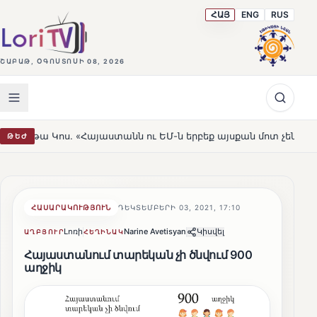
ՀԱՅ
ENG
RUS
ՇԱԲԱԹ, ՕԳՈՍՏՈՍԻ 08, 2026
 «Հայաստանն ու ԵՄ-ն երբեք այսքան մոտ չեն եղել»
Լե
ԹԵԺ
HOT
ՀԱՍԱՐԱԿՈՒԹՅՈՒՆ
ԴԵԿՏԵՄԲԵՐԻ 03, 2021, 17:10
Լոռի
Narine Avetisyan
Կիսվել
ԱՂԲՅՈՒՐ
ՀԵՂԻՆԱԿ
Հայաստանում տարեկան չի ծնվում 900
աղջիկ