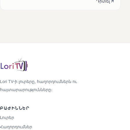
Դիտել
Lori TV-ի լուրերը, հաղորդումներն ու
հայտարարությունները։
ԲԱԺԻՆՆԵՐ
Լուրեր
Հաղորդումներ