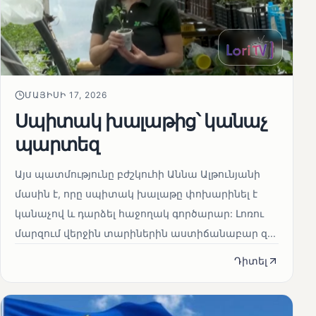
ՄԱՅԻՍԻ 17, 2026
Սպիտակ խալաթից՝ կանաչ
պարտեզ
Այս պատմությունը բժշկուհի Աննա Ալթունյանի
մասին է, որը սպիտակ խալաթը փոխարինել է
կանաչով և դարձել հաջողակ գործարար: Լոռու
մարզում վերջին տարիներին աստիճանաբար զ...
Դիտել