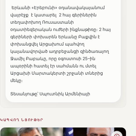
Երևանի «Էրեբունի» օդանավակայանում
վայրէջք է կատարել 2 հայ գերիներին
տեղափոխող Ռուսաստանի
օդատիեզերական ուժերի ինքնաթիռը։ 2 հայ
գերիների փոխարեն Երևանը Բաքվին է
փոխանցվել Արցախում պահվող
կալանավորված ադրբեջանցի զինծառայող
Ջամիլ Բաբաևը, որը օգոստոսի 25–ին
ապօրինի հատել էր սահմանն ու մտել
Արցախի Մարտակերտի շրջանի տներից
մեկը։
Տեսանյութը՝ Սպուտնիկ Արմենիայի
ԿԱՊՎՈՂ ՆՅՈՒԹԵՐ