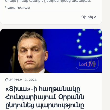
միայն իրենք պետք է ընտրեն իրենց ապագան.
Կայա Կալլաս
Դիտել
ԱՊՐԻԼԻ 13, 2026
«Տիսա»-ի հաղթանակը
Հունգարիայում․ Օրբանն
ընդունեց պարտությունը