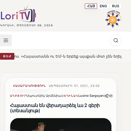
ՀԱՅ
ENG
RUS
ԿԻՐԱԿԻ, ՕԳՈՍՏՈՍԻ 09, 2026
աստանն ու ԵՄ-ն երբեք այսքան մոտ չեն եղել»
Լեռնահո
ԹԵԺ
HOT
ՀԱՍԱՐԱԿՈՒԹՅՈՒՆ
ՍԵՊՏԵՄԲԵՐԻ 07, 2021, 23:05
Սպուտնիկ Արմենիա
Lusine Sargsyan
Կիսվել
ԱՂԲՅՈՒՐ
ՀԵՂԻՆԱԿ
Հայաստան են վերադարձել ևս 2 գերի
(տեսանյութ)