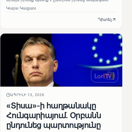
Կայա Կալլաս
Դիտել
ԱՊՐԻԼԻ 13, 2026
«Տիսա»-ի հաղթանակը
Հունգարիայում․ Օրբանն
ընդունեց պարտությունը