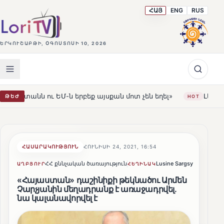
ՀԱՅ
ENG
RUS
ԵՐԿՈՒՇԱԲԹԻ, ՕԳՈՍՏՈՍԻ 10, 2026
ԵՄ-ն երբեք այսքան մոտ չեն եղել»
Լեռնահովիտի Սուրբ
ԹԵԺ
HOT
ՀԱՍԱՐԱԿՈՒԹՅՈՒՆ
ՀՈՒՆԻՍԻ 24, 2021, 16:54
ՀՀ քննչական ծառայություն
Lusine Sargsyan
Կիսվե
ԱՂԲՅՈՒՐ
ՀԵՂԻՆԱԿ
«Հայաստան» դաշինիքի թեկնածու Արմեն
Չարչյանին մեղադրանք է առաջադրվել.
նա կալանավորվել է