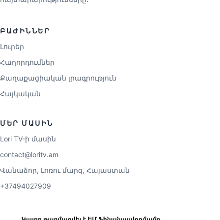
ԲԱԺԻՆՆԵՐ
Լուրեր
Հաղորդումներ
Քաղաքացիական լրագրություն
Հայկական
ՄԵՐ ՄԱՍԻՆ
Lori TV-ի մասին
contact@loritv.am
Վանաձոր, Լոռու մարզ, Հայաստան
+37494027909