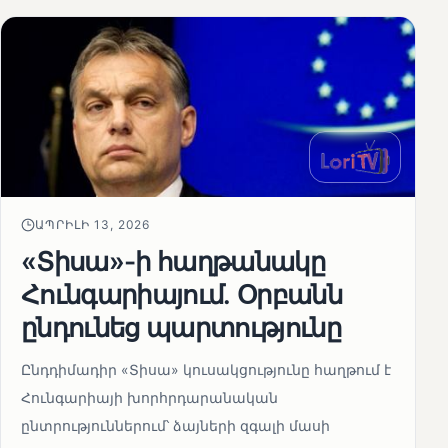
ԱՊՐԻԼԻ 13, 2026
«Տիսա»-ի հաղթանակը
Հունգարիայում․ Օրբանն
ընդունեց պարտությունը
Ընդդիմադիր «Տիսա» կուսակցությունը հաղթում է
Հունգարիայի խորհրդարանական
ընտրություններում՝ ձայների զգալի մասի