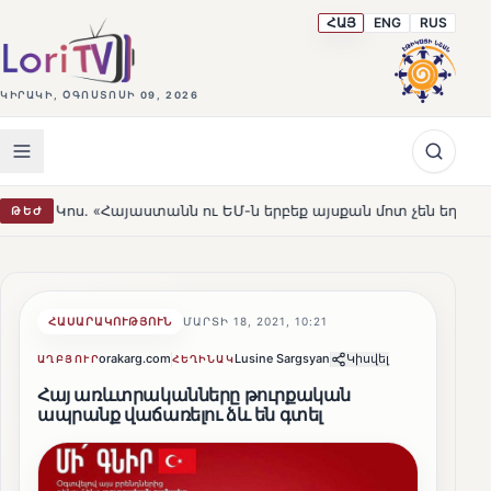
ՀԱՅ
ENG
RUS
ԿԻՐԱԿԻ, ՕԳՈՍՏՈՍԻ 09, 2026
այաստանն ու ԵՄ-ն երբեք այսքան մոտ չեն եղել»
Լեռնա
ԹԵԺ
HOT
ՀԱՍԱՐԱԿՈՒԹՅՈՒՆ
ՄԱՐՏԻ 18, 2021, 10:21
orakarg.com
Lusine Sargsyan
Կիսվել
ԱՂԲՅՈՒՐ
ՀԵՂԻՆԱԿ
Հայ առևտրականները թուրքական
ապրանք վաճառելու ձև են գտել