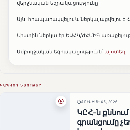
վերջնական եզրակացությունը։
Այն հրապարակվելու և ներկայացվելու է
Նիստին ներկա էր ԵԱՀԿ/ԺՀՄԻԳ առաքելու
Ամբողջական եզրակացությունն՝
այստեղ
ԿԱՊՎՈՂ ՆՅՈՒԹԵՐ
ՀՈՒՆԻՍԻ 05, 2026
ԿԸՀ-ն քննում
գրանցումը չ