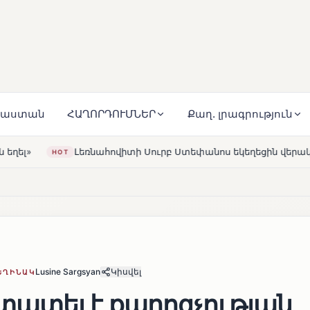
յաստան
ՀԱՂՈՐԴՈՒՄՆԵՐ
Քաղ. լրագրություն
վիտի Սուրբ Ստեփանոս եկեղեցին վերակառուցվել է Կարապետյ
Lusine Sargsyan
Կիսվել
ԵՂԻՆԱԿ
ատել է քարոզչության