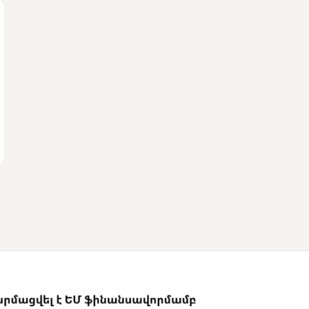
ՄՈՒՆԵՏԻԿ
Վրաստանի
վարչապետը
շնորհավորել է Նիկոլ
Փաշինյանին՝
ընտրություններում
հաջողության
կապակցությամբ