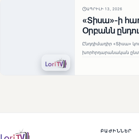
ԱՊՐԻԼԻ 13, 2026
«Տիսա»-ի հա
Օրբանն ընդո
Ընդդիմադիր «Տիսա» կու
խորհրդարանական ընտրո
ԲԱԺԻՆՆԵՐ