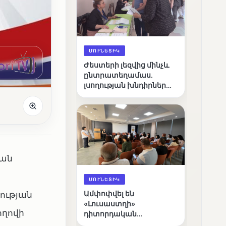
ՄՈՒՆԵՏԻԿ
Ժեստերի լեզվից մինչև
ընտրատեղամաս.
լսողության խնդիրներ
ունեցող ընտրողների
ճանապարհը
կան
ՄՈՒՆԵՏԻԿ
ության
Ամփոփվել են
«Լուսաստղի»
ողովի
դիտորդական
առաքելության