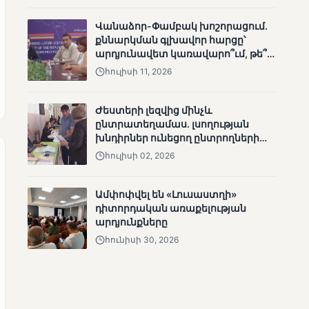
անհետացած
Վանաձոր-Փամբակ խոշորացում.
անչափահասների
քննարկման գլխավոր հարցը՝
որոնողական
արդյունավետ կառավարո՞ւմ, թե՞
աշխատանքները
քաղաքական նպատակ
հուլիսի 11, 2026
Ժեստերի լեզվից մինչև
ընտրատեղամաս. լսողության
խնդիրներ ունեցող ընտրողների
ՄՈՒՆԵՏԻԿ
ճանապարհը
հուլիսի 02, 2026
Մատչելի
ընտրություններ՝ դեռևս
չլուծված խնդիրներով.
Ամփոփվել են «Լուսաստղի»
«Լուսաստղի»
դիտորդական առաքելության
դիտորդական
արդյունքները
առաքելության
հունիսի 30, 2026
արդյունքները