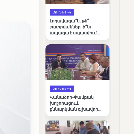
ՄՈՒՆԵՏԻԿ
Լողավազա՞ն, թե՞
շատրվաններ. ի՞նչ
ապագա է սպասվում
Վանաձորի քաղաքային
լճին
ՄՈՒՆԵՏԻԿ
Վանաձոր-Փամբակ
խոշորացում.
քննարկման գլխավոր
հարցը՝ արդյունավետ
կառավարո՞ւմ, թե՞
քաղաքական նպատակ