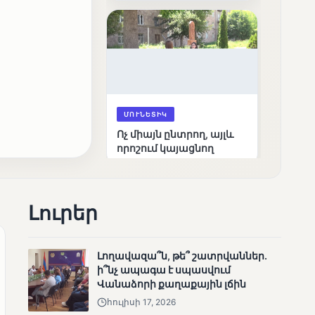
արդյունքները
ՄՈՒՆԵՏԻԿ
Ոչ միայն ընտրող, այլև
որոշում կայացնող
Լուրեր
Լողավազա՞ն, թե՞ շատրվաններ.
ի՞նչ ապագա է սպասվում
ՄՈՒՆԵՏԻԿ
Վանաձորի քաղաքային լճին
Շարունակվում են
հուլիսի 17, 2026
Փամբակ գետում