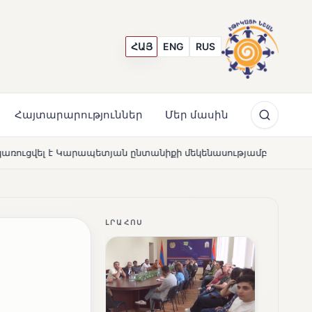
ՀԱՅ
ENG
RUS
Հայտարարություններ
Մեր մասին
ան ընտանիքի մեկենասությամբ
Լողավազա՞ն, թե՞ շատ
NEWS
ԼՐԱՀՈՍ