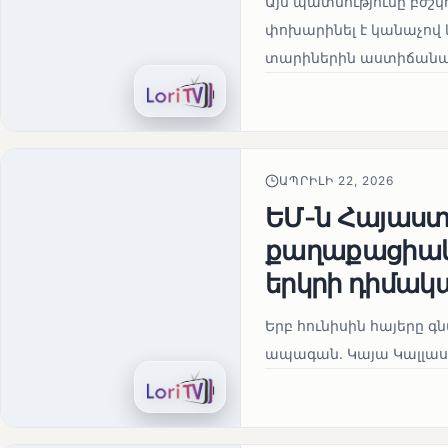
Այս պատմությունը բժշկ
փոխարինել է կանաչով 
տարիներին աստիճանաբ
ԱՊՐԻԼԻ 22, 2026
ԵՄ-ն Հայաստա
քաղաքացիակա
երկրի դիմակ
Երբ հունիսին հայերը գ
ապագան. Կայա Կալլաս