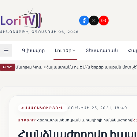
ՀԻՆԳՇԱԲԹԻ, ՕԳՈՍՏՈՍԻ 06, 2026
Գլխավոր
Լուրեր
Տեսադարան
Հա
յաստանն ու ԵՄ-ն երբեք այսքան մոտ չեն եղել»
Լեռնահո
ԹԵԺ
HOT
ՀՈՒՆԻՍԻ 25, 2021, 18:40
ՀԱՍԱՐԱԿՈՒԹՅՈՒՆ
Հեռուստատեսության և ռադիոյի հանձնաժողով
ԱՂԲՅՈՒՐ
Հ
Հանձնաժողովը հաստ