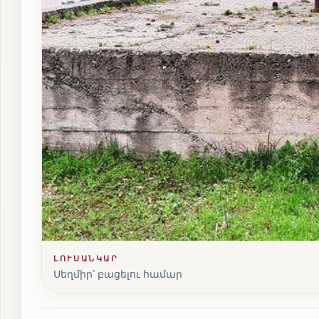
ԼՈՒՍԱՆԿԱՐ
Սեղմիր՝ բացելու համար