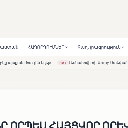
յաստան
ՀԱՂՈՐԴՈՒՄՆԵՐ
Քաղ. լրագրություն
Լեռնահովիտի Սուրբ Ստեփանոս եկեղեցին վերակառուցվել
HOT
 ՈՐՊԵՍ ՀԱՅՑՎՈՐ ՈՐԵ