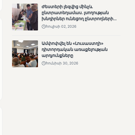
Ժեստերի լեզվից մինչև
ընտրատեղամաս. լսողության
խնդիրներ ունեցող ընտրողների
ճանապարհը
հուլիսի 02, 2026
ՄՈՒՆԵՏԻԿ
Ամփոփվել են «Լուսաստղի»
Քվեարկության
դիտորդական առաքելության
նախնական
արդյունքները
պաշտոնական
արդյունքները․ ՈՒՂԻՂ
հունիսի 30, 2026
ՄՈՒՆԵՏԻԿ
ԿԸՀ-ն հրապարակել է
նախնական տվյալներ՝ ժ․
1։00 դրությամբ