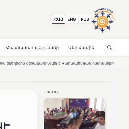
ՀԱՅ
ENG
RUS
Հայտարարություններ
Մեր մասին
 է Կարապետյան ընտանիքի մեկենասությամբ
Լողավազա
NEWS
ԼՐԱՀՈՍ
ՎԷ