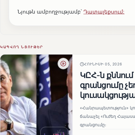
Նյութն ամբողջությամբ՝
Դատալեքսում:
ԿԱՊՎՈՂ ՆՅՈՒԹԵՐ
ՀՈՒՆԻՍԻ 05, 2026
ԿԸՀ-ն քննում
գրանցումը չ
կուսակցությա
«Հանրապետություն» կու
ճանաչել «Ուժեղ Հայաս
գրանցումը։