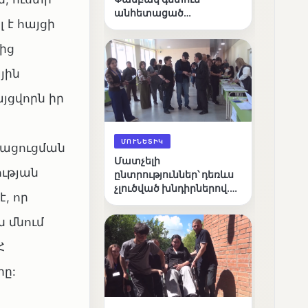
անհետացած
 է հայցի
անչափահասների
որոնողական
ից
աշխատանքները
յին
յցվորն իր
ՄՈՒՆԵՏԻԿ
պացուցման
Մատչելի
ւթյան
ընտրություններ՝ դեռևս
չլուծված խնդիրներով.
, որ
«Լուսաստղի»
դիտորդական
ն մնում
առաքելության
արդյունքները
Հ
րը: