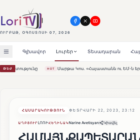
ՈՒՐԲԱԹ, ՕԳՈՍՏՈՍԻ 07, 2026
Գլխավոր
Լուրեր
Տեսադարան
Հա
թա Կոս. «Հայաստանն ու ԵՄ-ն երբեք այսքան մոտ չեն եղել»
ԹԵԺ
ՓԵՏՐՎԱՐԻ 22, 2023, 23:12
ՀԱՍԱՐԱԿՈՒԹՅՈՒՆ
ԼՈՌԻ
Narine Avetisyan
Կիսվել
ԱՂԲՅՈՒՐ
ՀԵՂԻՆԱԿ
ՀԱՄԱՅՆՔԱՊԵՏԱՐԱՆԸ