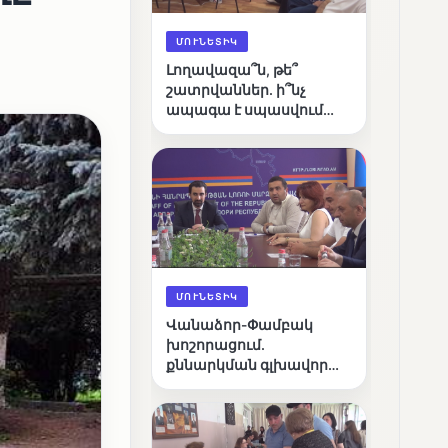
ՄՈՒՆԵՏԻԿ
Լողավազա՞ն, թե՞
շատրվաններ. ի՞նչ
ապագա է սպասվում
Վանաձորի քաղաքային
լճին
ՄՈՒՆԵՏԻԿ
Վանաձոր-Փամբակ
խոշորացում.
քննարկման գլխավոր
հարցը՝ արդյունավետ
կառավարո՞ւմ, թե՞
քաղաքական նպատակ