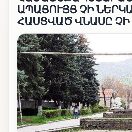
ԱՊԱՑՈՒՅՑ ՉԻ ՆԵՐԿ
ՀԱՍՑՎԱԾ ՎՆԱՍԸ ՉԻ