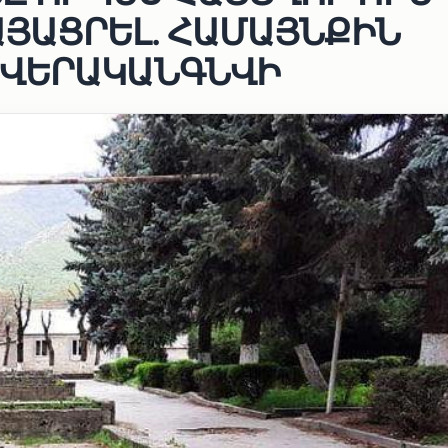
ԱՅԱՑՐԵԼ. ՀԱՄԱՅՆՔԻՆ
 ՎԵՐԱԿԱՆԳՆՎԻ