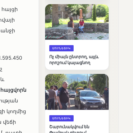
արդյունքները
 հայցի
ովայի
հանջի
ՄՈՒՆԵՏԻԿ
Ոչ միայն ընտրող, այլև
595.450
որոշում կայացնող
չ
ջև
 հայցվորն
նության
ի կողմից
ՄՈՒՆԵՏԻԿ
 վեճի
Շարունակվում են
, ուստի
Փամբակ գետում