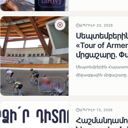
ԱՊՐԻԼԻ 23, 2026
Սեպտեմբերի
«Tour of Arm
մրցաշարը. Փ
Սեպտեմբերին Հայաստան
միջազգային մրցաշարը.
ԱՊՐԻԼԻ 13, 2026
Հաշմանդամու