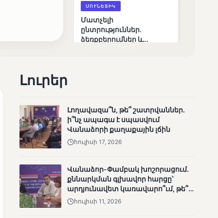
ՄՈՒՆԵՏԻԿ
Մատչելի
ընտրություններ.
ձեռքբերումներ և
բացթողումներ
Լուրեր
Լողավազա՞ն, թե՞ շատրվաններ.
ի՞նչ ապագա է սպասվում
Վանաձորի քաղաքային լճին
ՄՈՒՆԵՏԻԿ
հուլիսի 17, 2026
Ամփոփվել են 2005
տեղամասերի
արդյունքները
Վանաձոր-Փամբակ խոշորացում.
քննարկման գլխավոր հարցը՝
արդյունավետ կառավարո՞ւմ, թե՞
քաղաքական նպատակ
հուլիսի 11, 2026