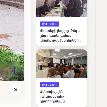
ՄՈՒՆԵՏԻԿ
Ժեստերի լեզվից մինչև
ընտրատեղամաս.
լսողության խնդիրներ
ունեցող ընտրողների
ճանապարհը
ՄՈՒՆԵՏԻԿ
Ամփոփվել են
«Լուսաստղի»
դիտորդական
առաքելության