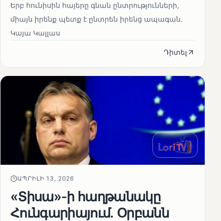
Երբ հունիսին հայերը գնան ընտրությունների,
միայն իրենք պետք է ընտրեն իրենց ապագան.
Կայա Կալլաս
Դիտել
ԱՊՐԻԼԻ 13, 2026
«Տիսա»-ի հաղթանակը
Հունգարիայում․ Օրբանն