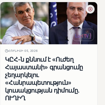
ՀՈՒՆԻՍԻ 05, 2026
ԿԸՀ-ն քննում է «Ուժեղ
Հայաստանի» գրանցումը
չեղարկելու
«Հանրապետություն»
կուսակցության դիմումը.
ՈՒՂԻՂ