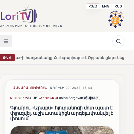
ՀԱՅ
ENG
RUS
ՀԻՆԳՇԱԲԹԻ, ՕԳՈՍՏՈՍԻ 06, 2026
աղթանակը Հունգարիայում․ Օրբանն ընդունեց պարտությունը
ԹԵԺ
ՀԱՍԱՐԱԿՈՒԹՅՈՒՆ
ԱՊՐԻԼԻ 20, 2022, 16:44
ՀՀ ԱԻՆ
Lusine Sargsyan
Կիսվել
ԱՂԲՅՈՒՐ
ՀԵՂԻՆԱԿ
Գյումրու «Արաքս» հյուրանոցի մոտ պատ է
փլուզվել․ աշխատակիցն արգելափակվել է
փոսում