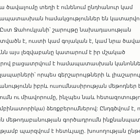
ա ծավալումը տեղի է ունենում ընդհանուր կամ
մապատասխան համակցություններ են կատարվու
: Ըստ Ջահուկյանի՝ շարույթը նախադասության
վածն է, ուստի կամ գոյական է, կամ նրա ծավա
ւնն այս լեզվաբանը կատարում է իր մշակած
որով բացատրվում է համապատասխան կանոննե
արների՝ որպես գերշարույթների և լիաշարու
անությունն իբրև ուսումնասիրության մեթոդներ է
մն ու միավորումը, ինչպես նաև հետազոտությո
բինատորիկա) ձեռքբերումներով: Ընդգծվում է, 
ն մեթոդաբանության գործադրումն ինքնանպատ
թյամբ պարզվում է հետևյալը. խոսողության ընթ