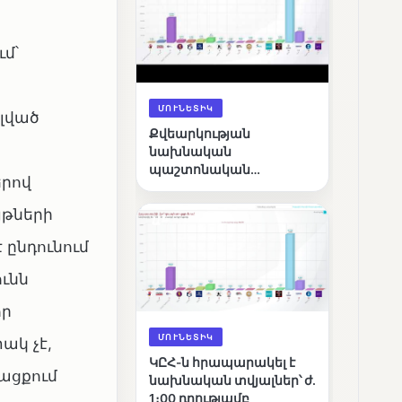
մ՝
ՄՈՒՆԵՏԻԿ
լված
Քվեարկության
նախնական
պաշտոնական
րով
արդյունքները․ ՈՒՂԻՂ
յթների
 ընդունում
ւնն
որ
ՄՈՒՆԵՏԻԿ
ակ չէ,
ԿԸՀ-ն հրապարակել է
ացքում
նախնական տվյալներ՝ ժ․
1։00 դրությամբ