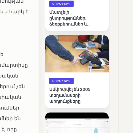
անության
ՄՈՒՆԵՏԻԿ
ևս հարկ է
Մատչելի
ընտրություններ.
ձեռքբերումներ և
բացթողումներ
դե
ջամարտիկը
անական
ՄՈՒՆԵՏԻԿ
րում չեն
Ամփոփվել են 2005
տեղամասերի
նսիական
արդյունքները
ճումներ
մներ են
է, որը