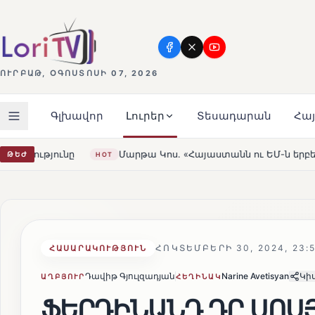
ՈՒՐԲԱԹ, ՕԳՈՍՏՈՍԻ 07, 2026
Գլխավոր
Լուրեր
Տեսադարան
Հա
ոս. «Հայաստանն ու ԵՄ-ն երբեք այսքան մոտ չեն եղել»
ԹԵԺ
HOT
ՀՈԿՏԵՄԲԵՐԻ 30, 2024, 23:
ՀԱՍԱՐԱԿՈՒԹՅՈՒՆ
Դավիթ Գյուլզադյան
Narine Avetisyan
Կիս
ԱՂԲՅՈՒՐ
ՀԵՂԻՆԱԿ
ՖԵՐԴԻՆԱՆԴ ԴԸ ՍՈՍ