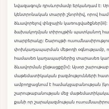
նվազագույն դրսևորմամբ երկանդամ է: Սր
կենտրոնական տարրի շնորհիվ, որով հա
ձևավորելով փնջային կառուցվածքներ[iii]
ձախակողմյան տիրույթին պատկանող հատ
տարբերակը: Շարույթի ուսումնասիրությո
փոխկաղապարման մեթոդի օգնությամբ, 
համասեռ կաղապարներից տարասեռ կաղապ
ձևավորման ընթացքը[iv]: Այսօր շարութաբ
մաթեմատիկական բազմությունների հատու
ամբողջացնում է համակցաբանության (կոմ
շարութաբանության մեջ մաթեմատիկակա
քանի որ շարակազմության ուսումնասիրու