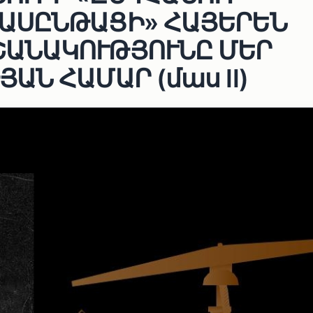
ԱՍԸՆԹԱՑԻ» ՀԱՅԵՐԵՆ
ԱՆԱԿՈՒԹՅՈՒՆԸ ՄԵՐ
ԱՆ ՀԱՄԱՐ (մաս II)