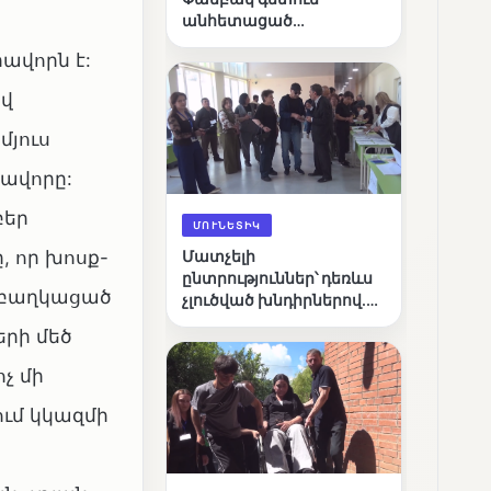
անհետացած
անչափահասների
իավորն է:
որոնողական
աշխատանքները
ով
մյուս
իավորը:
բեր
ՄՈՒՆԵՏԻԿ
, որ խոսք-
Մատչելի
ընտրություններ՝ դեռևս
է բաղկացած
չլուծված խնդիրներով.
«Լուսաստղի»
երի մեծ
դիտորդական
առաքելության
չ մի
արդյունքները
ում կկազմի
ն