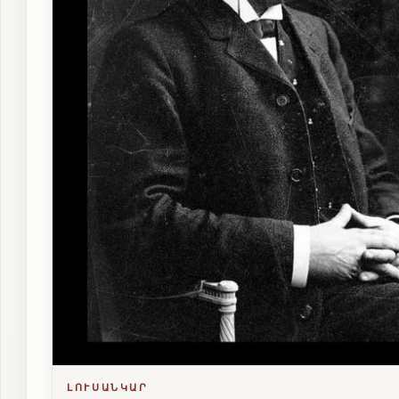
ԼՈՒՍԱՆԿԱՐ