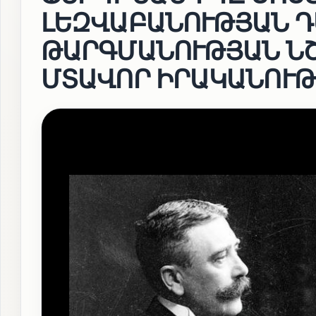
ԼԵԶՎԱԲԱՆՈՒԹՅԱՆ Դ
ԹԱՐԳՄԱՆՈՒԹՅԱՆ ՆՇ
ՄՏԱՎՈՐ ԻՐԱԿԱՆՈՒԹՅ