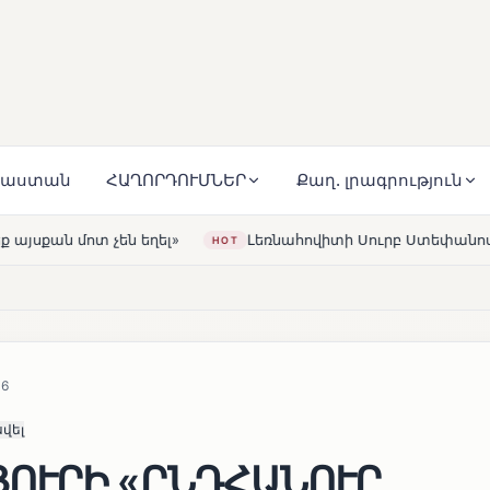
յաստան
ՀԱՂՈՐԴՈՒՄՆԵՐ
Քաղ. լրագրություն
Լեռնահովիտի Սուրբ Ստեփանոս եկեղեցին վերակառուցվել է Կ
56
վել
ՅՈՒՐԻ «ԸՆԴՀԱՆՈՒՐ