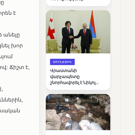
նը
որեն է
 անելը
նել խոր
յում
ՄՈՒՆԵՏԻԿ
վ: Ճիշտ է,
Վրաստանի
վարչապետը
շնորհավորել է Նիկոլ
,
Փաշինյանին՝
ընտրություններում
ւններին,
հաջողության
կապակցությամբ
ուսական