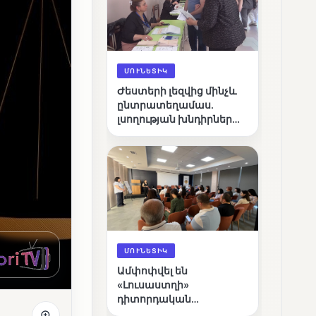
ՄՈՒՆԵՏԻԿ
Ժեստերի լեզվից մինչև
ընտրատեղամաս.
լսողության խնդիրներ
ունեցող ընտրողների
ճանապարհը
ՄՈՒՆԵՏԻԿ
Ամփոփվել են
«Լուսաստղի»
դիտորդական
առաքելության