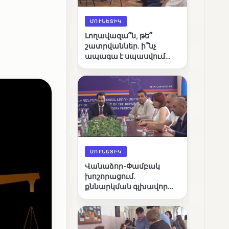
ՄՈՒՆԵՏԻԿ
Լողավազա՞ն, թե՞
շատրվաններ. ի՞նչ
ապագա է սպասվում
Վանաձորի քաղաքային
լճին
ՄՈՒՆԵՏԻԿ
Վանաձոր-Փամբակ
խոշորացում.
քննարկման գլխավոր
հարցը՝ արդյունավետ
կառավարո՞ւմ, թե՞
քաղաքական նպատակ