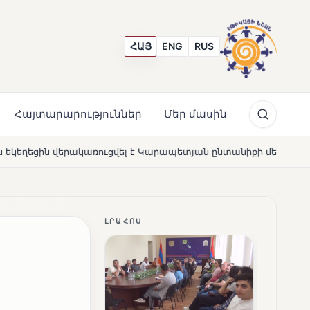
ՀԱՅ
ENG
RUS
Հայտարարություններ
Մեր մասին
արապետյան ընտանիքի մեկենասությամբ
Լողավազա՞ն, 
NEWS
ԼՐԱՀՈՍ