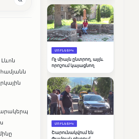
արդյունքները
ՄՈՒՆԵՏԻԿ
Ոչ միայն ընտրող, այլև
 Լևոն
որոշում կայացնող
րահամյանն
արկային
 տարակերպ
խ
ՄՈՒՆԵՏԻԿ
Շարունակվում են
մինը
Փամբակ գետում