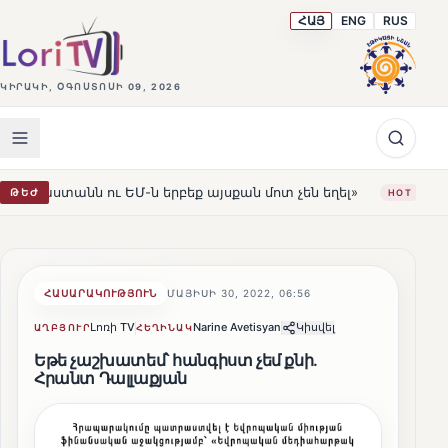
ՀԱՅ
ENG
RUS
ԿԻՐԱԿԻ, ՕԳՈՍՏՈՍԻ 09, 2026
ւ ԵՄ-ն երբեք այսքան մոտ չեն եղել»
Լեռնահովիտի Սու
ԹԵԺ
HOT
ՀԱՍԱՐԱԿՈՒԹՅՈՒՆ
ՄԱՅԻՍԻ 30, 2022, 06:56
Լոռի TV
Narine Avetisyan
Կիսվել
ԱՂԲՅՈՒՐ
ՀԵՂԻՆԱԿ
Եթե չաշխատեմ՝ հանգիստ չեմ քնի.
Հրանտ Դալլաքյան