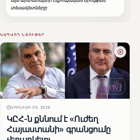
այն արտահայտի Եվրոպական միության
տեսակետները:
ԿԱՊՎՈՂ ՆՅՈՒԹԵՐ
ՀՈՒՆԻՍԻ 05, 2026
ԿԸՀ-ն քննում է «Ուժեղ
Հայաստանի» գրանցումը
չեղարկելու