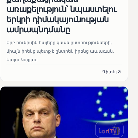
առաքելություն՝ նպաստելու
երկրի դիմակայունության
ամրապնդմանը
Երբ հունիսին հայերը գնան ընտրությունների,
միայն իրենք պետք է ընտրեն իրենց ապագան.
Կայա Կալլաս
Դիտել