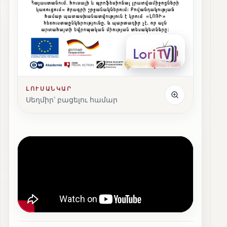
ԼՈՒՍԱՆԿԱՐ
Սեղմիր՝ բացելու համար