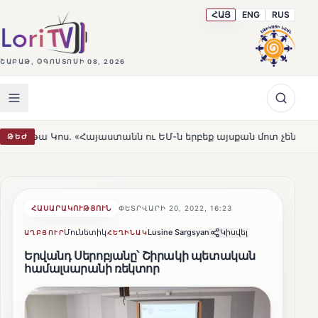
ՀԱՅ
ENG
RUS
ՇԱԲԱԹ, ՕԳՈՍՏՈՍԻ 08, 2026
«Հայաստանն ու ԵՄ-ն երբեք այսքան մոտ չեն եղել»
Լեռ
ԹԵԺ
HOT
ՀԱՍԱՐԱԿՈՒԹՅՈՒՆ
ՓԵՏՐՎԱՐԻ 20, 2022, 16:23
Մունետիկ
Lusine Sargsyan
Կիսվել
ԱՂԲՅՈՒՐ
ՀԵՂԻՆԱԿ
Երվանդ Սերոբյանը՝ Շիրակի պետական
համալսարանի ռեկտոր