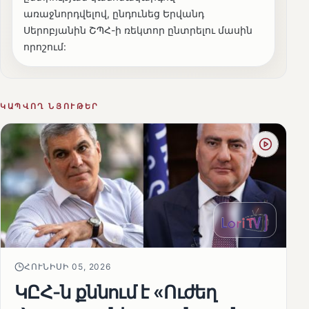
առաջնորդվելով, ընդունեց Երվանդ
Սերոբյանին ՇՊՀ-ի ռեկտոր ընտրելու մասին
որոշում:
ԿԱՊՎՈՂ ՆՅՈՒԹԵՐ
ՀՈՒՆԻՍԻ 05, 2026
ԿԸՀ-ն քննում է «Ուժեղ