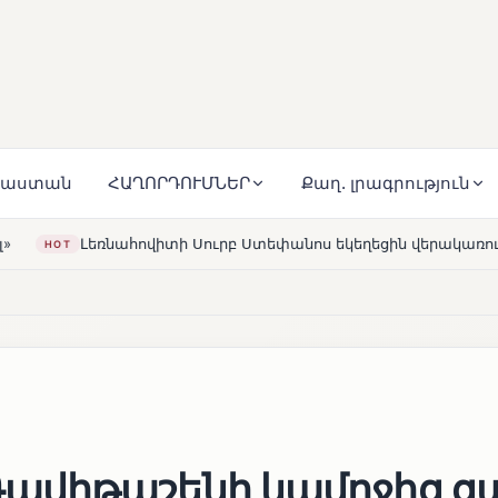
յաստան
ՀԱՂՈՐԴՈՒՄՆԵՐ
Քաղ. լրագրություն
Սուրբ Ստեփանոս եկեղեցին վերակառուցվել է Կարապետյան ըն
ավիթաշենի կամրջից ցա