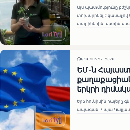
Այս պատմությունը բժշկ
փոխարինել է կանաչով 
տարիներին աստիճանաբ
ԱՊՐԻԼԻ 22, 2026
ԵՄ-ն Հայաստա
քաղաքացիակա
երկրի դիմակ
Երբ հունիսին հայերը գ
ապագան. Կայա Կալլաս