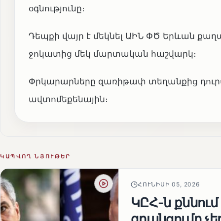
օգնությունը։
Դեպքի վայր է մեկնել ԱԻՆ ՓԾ Երևան ք
ջոկատից մեկ մարտական հաշվարկ։
Փրկարարները զառիթափ տեղանքից դուրս
ավտոմեքենային։
ԿԱՊՎՈՂ ՆՅՈՒԹԵՐ
ՀՈՒՆԻՍԻ 05, 2026
ԿԸՀ-ն քննում
գրանցումը չ