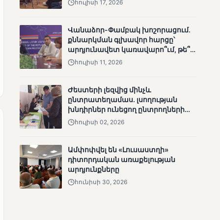
հուլիսի 17, 2026
անհետացած
անչափահասների
որոնողական
Վանաձոր-Փամբակ խոշորացում.
աշխատանքները
քննարկման գլխավոր հարցը՝
արդյունավետ կառավարո՞ւմ, թե՞
քաղաքական նպատակ
հուլիսի 11, 2026
Ժեստերի լեզվից մինչև
ընտրատեղամաս. լսողության
ՄՈՒՆԵՏԻԿ
խնդիրներ ունեցող ընտրողների
Մատչելի
ճանապարհը
հուլիսի 02, 2026
ընտրություններ՝ դեռևս
չլուծված խնդիրներով.
«Լուսաստղի»
Ամփոփվել են «Լուսաստղի»
դիտորդական
դիտորդական առաքելության
առաքելության
արդյունքները
արդյունքները
հունիսի 30, 2026