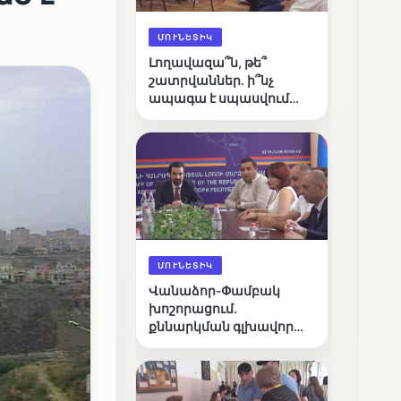
ՄՈՒՆԵՏԻԿ
Լողավազա՞ն, թե՞
շատրվաններ. ի՞նչ
ապագա է սպասվում
Վանաձորի քաղաքային
լճին
ՄՈՒՆԵՏԻԿ
Վանաձոր-Փամբակ
խոշորացում.
քննարկման գլխավոր
հարցը՝ արդյունավետ
կառավարո՞ւմ, թե՞
քաղաքական նպատակ