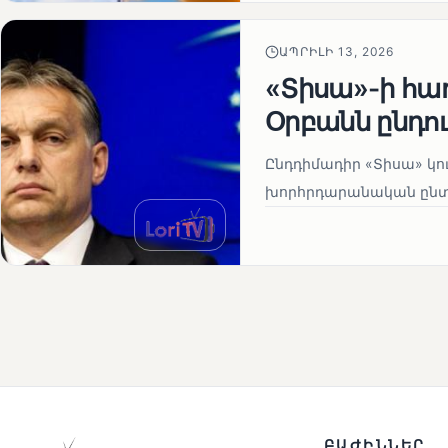
ԱՊՐԻԼԻ 13, 2026
«Տիսա»-ի հա
Օրբանն ընդո
Ընդդիմադիր «Տիսա» կու
խորհրդարանական ընտրո
ԲԱԺԻՆՆԵՐ