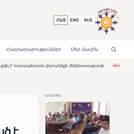
ՀԱՅ
ENG
RUS
Հայտարարություններ
Մեր մասին
տանիքի մեկենասությամբ
Լողավազա՞ն, թե՞ շատրվաննե
NEWS
ԼՐԱՀՈՍ
ծ է