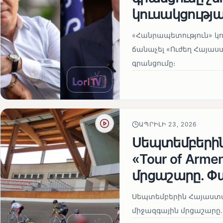
կուսակցությա
«Հանրապետություն» կու
ճանաչել «Ուժեղ Հայաս
գրանցումը։
ԱՊՐԻԼԻ 23, 2026
Սեպտեմբերի
«Tour of Arm
մրցաշարը. Փ
Սեպտեմբերին Հայաստան
միջազգային մրցաշարը.