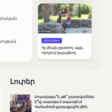
արդյունքները
րարական
նութան
ՄՈՒՆԵՏԻԿ
Ոչ միայն ընտրող, այլև
որոշում կայացնող
Լուրեր
Լողավազա՞ն, թե՞ շատրվաններ.
ՄՈՒՆԵՏԻԿ
ի՞նչ ապագա է սպասվում
Վանաձորի քաղաքային լճին
Շարունակվում են
Փամբակ գետում