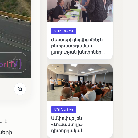
ՄՈՒՆԵՏԻԿ
Ժեստերի լեզվից մինչև
ընտրատեղամաս.
լսողության խնդիրներ
ունեցող ընտրողների
ճանապարհը
ՄՈՒՆԵՏԻԿ
Ամփոփվել են
ն է
«Լուսաստղի»
դիտորդական
ների
առաքելության