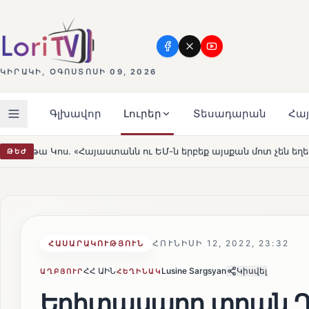
ԿԻՐԱԿԻ, ՕԳՈՍՏՈՍԻ 09, 2026
Գլխավոր
Լուրեր
Տեսադարան
Հա
ն ու ԵՄ-ն երբեք այսքան մոտ չեն եղել»
Լեռնահովիտի 
ԹԵԺ
HOT
ՀՈՒՆԻՍԻ 12, 2022, 23:32
ՀԱՍԱՐԱԿՈՒԹՅՈՒՆ
ՀՀ ԱԻՆ
Lusine Sargsyan
Կիսվել
ԱՂԲՅՈՒՐ
ՀԵՂԻՆԱԿ
Երիտասարդ տղան Դ