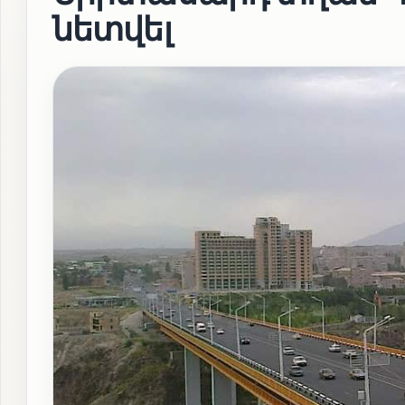
նետվել