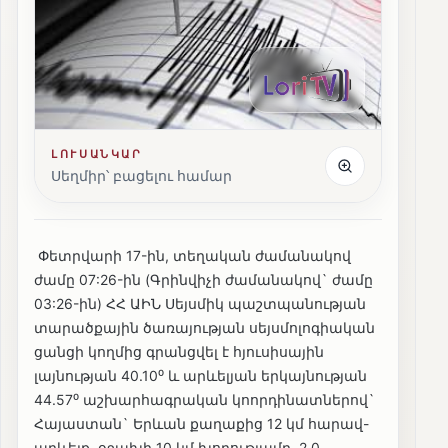
ԼՈՒՍԱՆԿԱՐ
Սեղմիր՝ բացելու համար
Փետրվարի 17-ին, տեղական ժամանակով
ժամը 07:26-ին (Գրինվիչի ժամանակով` ժամը
03:26-ին) ՀՀ ԱԻՆ Սեյսմիկ պաշտպանության
տարածքային ծառայության սեյսմոլոգիական
ցանցի կողմից գրանցվել է հյուսիսային
լայնության 40.10⁰ և արևելյան երկայնության
44.57⁰ աշխարհագրական կոորդինատներով`
Հայաստան` Երևան քաղաքից 12 կմ հարավ-
արևելք, օջախի 10 կմ խորությամբ, 2.0