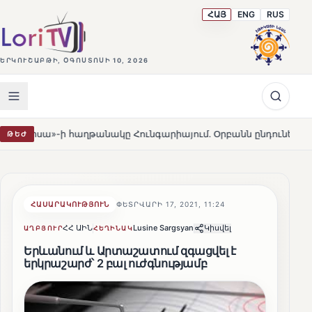
ՀԱՅ
ENG
RUS
ԵՐԿՈՒՇԱԲԹԻ, ՕԳՈՍՏՈՍԻ 10, 2026
 հաղթանակը Հունգարիայում․ Օրբանն ընդունեց պարտությունը
ԹԵԺ
ՀԱՍԱՐԱԿՈՒԹՅՈՒՆ
ՓԵՏՐՎԱՐԻ 17, 2021, 11:24
ՀՀ ԱԻՆ
Lusine Sargsyan
Կիսվել
ԱՂԲՅՈՒՐ
ՀԵՂԻՆԱԿ
Երևանում և Արտաշատում զգացվել է
երկրաշարժ՝ 2 բալ ուժգնությամբ