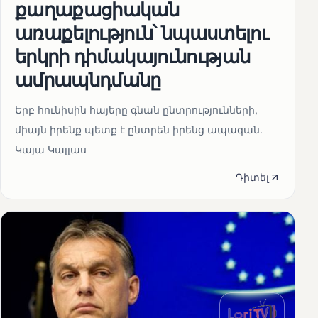
քաղաքացիական
առաքելություն՝ նպաստելու
երկրի դիմակայունության
ամրապնդմանը
Երբ հունիսին հայերը գնան ընտրությունների,
միայն իրենք պետք է ընտրեն իրենց ապագան.
Կայա Կալլաս
Դիտել