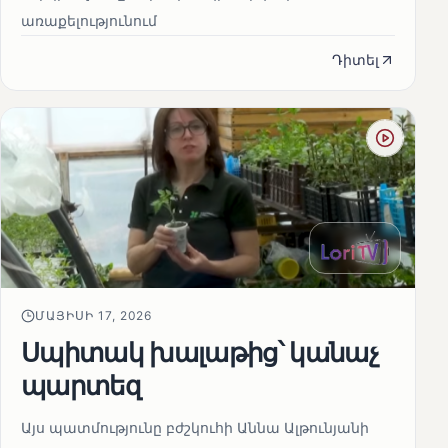
առաքելությունում
Դիտել
ՄԱՅԻՍԻ 17, 2026
Սպիտակ խալաթից՝ կանաչ
պարտեզ
Այս պատմությունը բժշկուհի Աննա Ալթունյանի