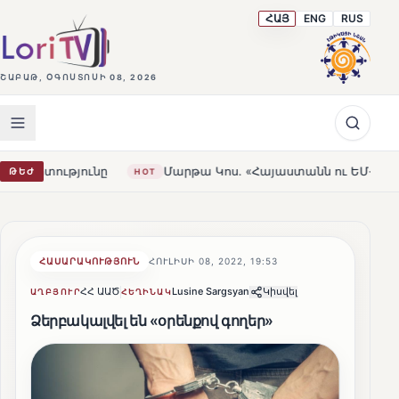
ՀԱՅ
ENG
RUS
ՇԱԲԱԹ, ՕԳՈՍՏՈՍԻ 08, 2026
ը
Մարթա Կոս. «Հայաստանն ու ԵՄ-ն երբեք այսքան մոտ չ
ԹԵԺ
HOT
ՀԱՍԱՐԱԿՈՒԹՅՈՒՆ
ՀՈՒԼԻՍԻ 08, 2022, 19:53
ՀՀ ԱԱԾ
Lusine Sargsyan
Կիսվել
ԱՂԲՅՈՒՐ
ՀԵՂԻՆԱԿ
Ձերբակալվել են «օրենքով գողեր»