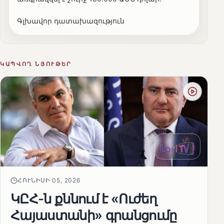
Գլխավոր դատախազություն
ԿԱՊՎՈՂ ՆՅՈՒԹԵՐ
ՀՈՒՆԻՍԻ 05, 2026
ԿԸՀ-ն քննում է «Ուժեղ
Հայաստանի» գրանցումը