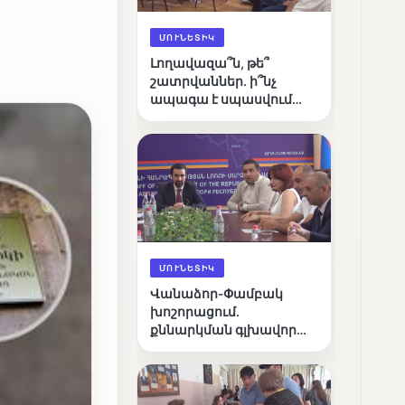
ՄՈՒՆԵՏԻԿ
Լողավազա՞ն, թե՞
շատրվաններ. ի՞նչ
ապագա է սպասվում
Վանաձորի քաղաքային
լճին
ՄՈՒՆԵՏԻԿ
Վանաձոր-Փամբակ
խոշորացում.
քննարկման գլխավոր
հարցը՝ արդյունավետ
կառավարո՞ւմ, թե՞
քաղաքական նպատակ