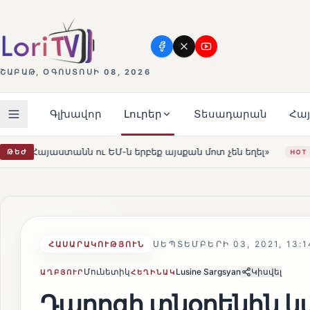
ՇԱԲԱԹ, ՕԳՈՍՏՈՍԻ 08, 2026
Գլխավոր
Լուրեր
Տեսադարան
Հա
րբեք այսքան մոտ չեն եղել»
Լեռնահովիտի Սուրբ Ստեփ
ԹԵԺ
HOT
ՍԵՊՏԵՄԲԵՐԻ 03, 2021, 13:1
ՀԱՍԱՐԱԿՈՒԹՅՈՒՆ
Մունետիկ
Lusine Sargsyan
Կիսվել
ԱՂԲՅՈՒՐ
ՀԵՂԻՆԱԿ
Դպրոցի տնօրենին կ