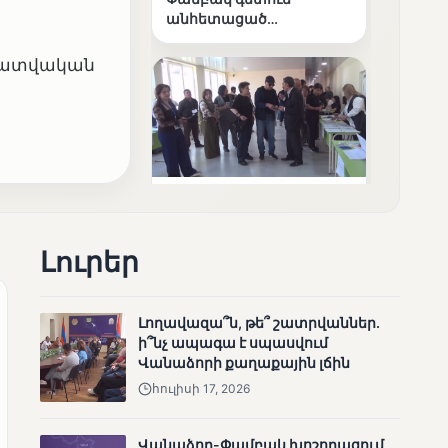
անհետացած
անչափահասների
որոնողական
լրատվական
աշխատանքները
ՄՈՒՆԵՏԻԿ
Մատչելի
Լուրեր
ընտրություններ՝ դեռևս
չլուծված խնդիրներով.
«Լուսաստղի»
դիտորդական
Լողավազա՞ն, թե՞ շատրվաններ.
առաքելության
ի՞նչ ապագա է սպասվում
արդյունքները
Վանաձորի քաղաքային լճին
հուլիսի 17, 2026
Վանաձոր-Փամբակ խոշորացում.