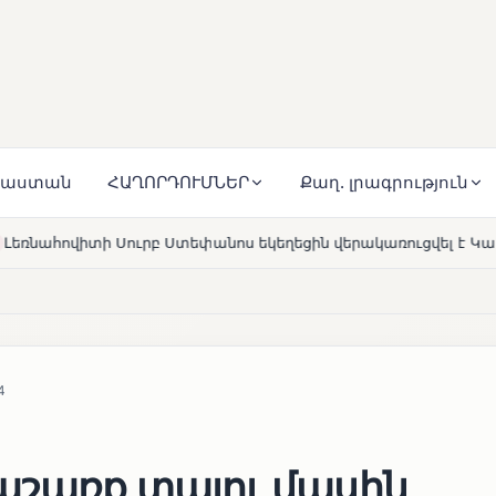
յաստան
ՀԱՂՈՐԴՈՒՄՆԵՐ
Քաղ. լրագրություն
անոս եկեղեցին վերակառուցվել է Կարապետյան ընտանիքի մեկե
4
աշառք տալու մասին