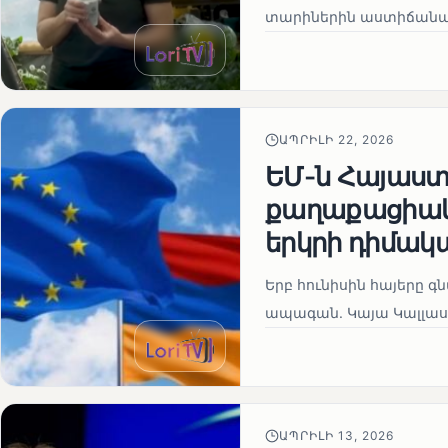
տարիներին աստիճանաբ
ԱՊՐԻԼԻ 22, 2026
ԵՄ-ն Հայաստա
քաղաքացիակա
երկրի դիմակ
Երբ հունիսին հայերը գ
ապագան. Կայա Կալլաս
ԱՊՐԻԼԻ 13, 2026