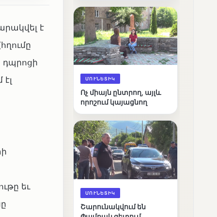
արդյունքները
արակվել է
հղումը
ն դպրոցի
 էլ
ՄՈՒՆԵՏԻԿ
Ոչ միայն ընտրող, այլև
որոշում կայացնող
տի
ւթը եւ
ՄՈՒՆԵՏԻԿ
նը
Շարունակվում են
Փամբակ գետում