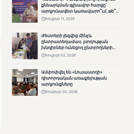
ՄՈՒՆԵՏԻԿ
քննարկման գլխավոր հարցը՝
արդյունավետ կառավարո՞ւմ, թե՞
Մատչելի
քաղաքական նպատակ
ընտրություններ.
հուլիսի 11, 2026
ձեռքբերումներ և
բացթողումներ
Ժեստերի լեզվից մինչև
ընտրատեղամաս. լսողության
խնդիրներ ունեցող ընտրողների
ճանապարհը
հուլիսի 02, 2026
Ամփոփվել են «Լուսաստղի»
դիտորդական առաքելության
ՄՈՒՆԵՏԻԿ
արդյունքները
Ամփոփվել են 2005
հունիսի 30, 2026
տեղամասերի
արդյունքները