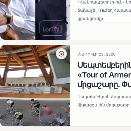
«Հանրապետություն» կու
ճանաչել «Ուժեղ Հայաս
գրանցումը։
ԱՊՐԻԼԻ 23, 2026
Սեպտեմբերի
«Tour of Arm
մրցաշարը. Փ
Սեպտեմբերին Հայաստան
միջազգային մրցաշարը.