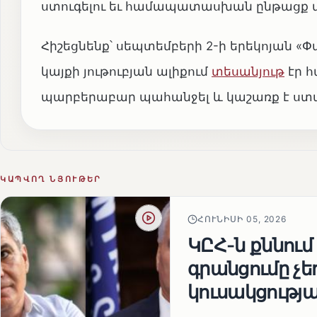
ստուգելու եւ համապատասխան ընթացք 
Հիշեցնենք՝ սեպտեմբերի 2-ի երեկոյան
կայքի յութուբյան ալիքում
տեսանյութ
էր հ
պարբերաբար պահանջել և կաշառք է ստացե
ԿԱՊՎՈՂ ՆՅՈՒԹԵՐ
ՀՈՒՆԻՍԻ 05, 2026
ԿԸՀ-ն քննում
գրանցումը չ
կուսակցությա