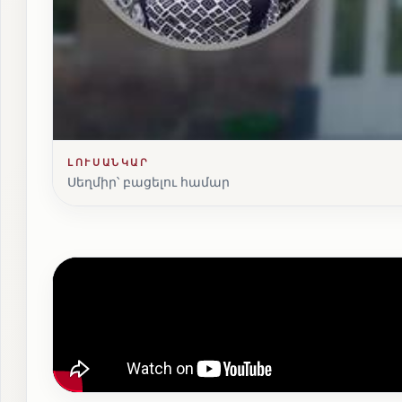
ԼՈՒՍԱՆԿԱՐ
Սեղմիր՝ բացելու համար