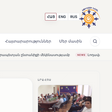
ՀԱՅ
ENG
RUS
Հայտարարություններ
Մեր մասին
նասությամբ
Լողավազա՞ն, թե՞ շատրվաններ. ի՞նչ ապ
NEWS
ԼՐԱՀՈՍ