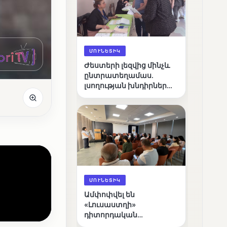
ՄՈՒՆԵՏԻԿ
Ժեստերի լեզվից մինչև
ընտրատեղամաս.
լսողության խնդիրներ
ունեցող ընտրողների
ճանապարհը
ՄՈՒՆԵՏԻԿ
Ամփոփվել են
«Լուսաստղի»
դիտորդական
առաքելության