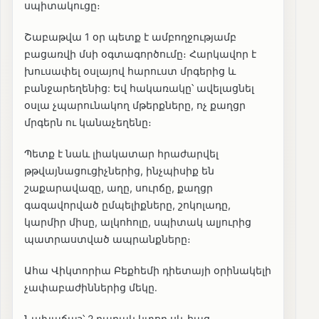
սպիտակուցը։
Շաբաթվա 1 օր պետք է ամբողջությամբ
բացառվի մսի օգտագործումը։ Հարկավոր է
խուսափել օսլայով հարուստ մրգերից և
բանջարեղենից: Եվ հակառակը՝ ավելացնել
օսլա չպարունակող մթերքները, ոչ քաղցր
մրգերն ու կանաչեղենը։
Պետք է նաև լիակատար հրաժարվել
թթվայնացուցիչներից, ինչպիսիք են
շաքարավազը, աղը, սուրճը, քաղցր
գազավորված ըմպելիքները, շոկոլադը,
կարմիր միսը, ալկոհոլը, սպիտակ ալյուրից
պատրաստված ապրանքները։
Ահա Վիկտորիա Բեքհեմի դիետայի օրինակելի
չափաբաժիններից մեկը․
Նախաճաշ՝ 2 բարակ կտոր սև հաց,