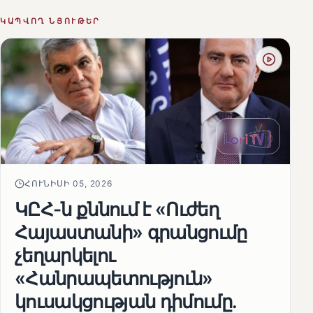
ԿԱՊՎՈՂ ՆՅՈՒԹԵՐ
ՀՈՒՆԻՍԻ 05, 2026
ԿԸՀ-ն քննում է «Ուժեղ
Հայաստանի» գրանցումը
չեղարկելու
«Հանրապետություն»
կուսակցության դիմումը.