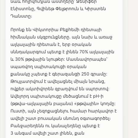
նաև հոլիվուդյան աստղերը՝ Ջենիֆեր
Էնիստոնը, Գվինեթ Փելթրոուն և Կիրստեն
Դանստը։
Որոնք են Վիկտորիա Բեքհեմի դիետայի
հիմնական սկզբունքները. այն նախ և առաջ
ալկալային դիետան է, երբ օրական
սննդակարգում պետք է լինեն 70% ալկալային
և 30% թթվային նյութեր: Մասնավորապես՝
սպառվող սպիտակուցի օրական
քանակը չպետք է գերազանցի 250 գրամը:
Թույլատրվում է ավելացնել միայն նրանց,
ովքեր ակտիվորեն զբաղվում են սպորտով:
Ավելորդ սպիտակուցը մեծացնում է pH-ի
(թթվա-ալկալային բալանս) «թթվային» կողմը:
Ուստի, այն չեզոքացնելու համար հարկավոր է
ավելի շատ բուսական սնունդ օգտագործել։
Բանջարեղենն ու կանաչեղենը պետք է
3 անգամ ավելի շատ լինեն, քան