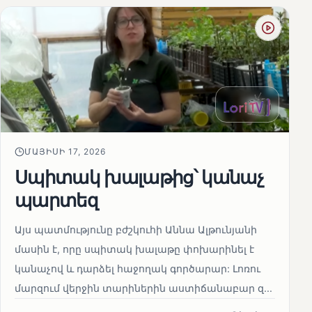
ՄԱՅԻՍԻ 17, 2026
Սպիտակ խալաթից՝ կանաչ
պարտեզ
Այս պատմությունը բժշկուհի Աննա Ալթունյանի
մասին է, որը սպիտակ խալաթը փոխարինել է
կանաչով և դարձել հաջողակ գործարար: Լոռու
մարզում վերջին տարիներին աստիճանաբար զ...