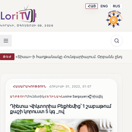
ՀԱՅ
ENG
RUS
ԿԻՐԱԿԻ, ՕԳՈՍՏՈՍԻ 09, 2026
ի հաղթանակը Հունգարիայում․ Օրբանն ընդունեց պարտությունը
ԹԵԺ
ՀԱՍԱՐԱԿՈՒԹՅՈՒՆ
ՀՈՒԼԻՍԻ 01, 2022, 01:07
Մունետիկ
Lusine Sargsyan
Կիսվել
ԱՂԲՅՈՒՐ
ՀԵՂԻՆԱԿ
Դիետա Վիկտորիա Բեքհեմից՝ 1 շաբաթում
քաշի կորուստ 5 կգ _ով