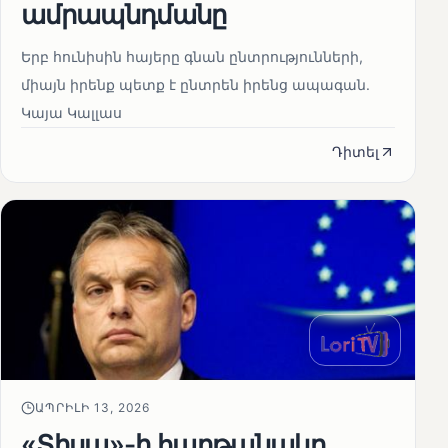
ամրապնդմանը
Երբ հունիսին հայերը գնան ընտրությունների,
միայն իրենք պետք է ընտրեն իրենց ապագան.
Կայա Կալլաս
Դիտել
ԱՊՐԻԼԻ 13, 2026
«Տիսա»-ի հաղթանակը