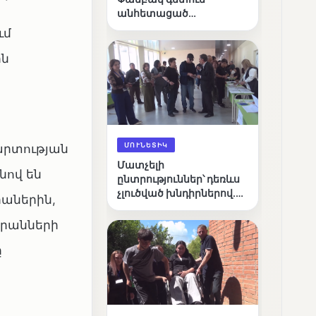
անհետացած
անչափահասների
ւմ
որոնողական
աշխատանքները
ին
ՄՈՒՆԵՏԻԿ
արտության
Մատչելի
նով են
ընտրություններ՝ դեռևս
չլուծված խնդիրներով.
իաներին,
«Լուսաստղի»
դիտորդական
արանների
առաքելության
ը
արդյունքները