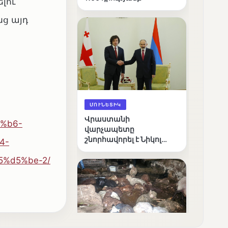
լու
նց այդ
ՄՈՒՆԵՏԻԿ
Վրաստանի
5%b6-
վարչապետը
շնորհավորել է Նիկոլ
4-
Փաշինյանին՝
%d5%be-2/
ընտրություններում
հաջողության
կապակցությամբ