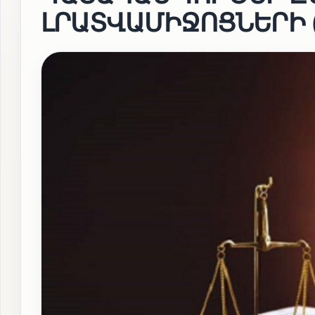
ԼՐԱՏՎԱՄԻՋՈՑՆԵՐԻ (