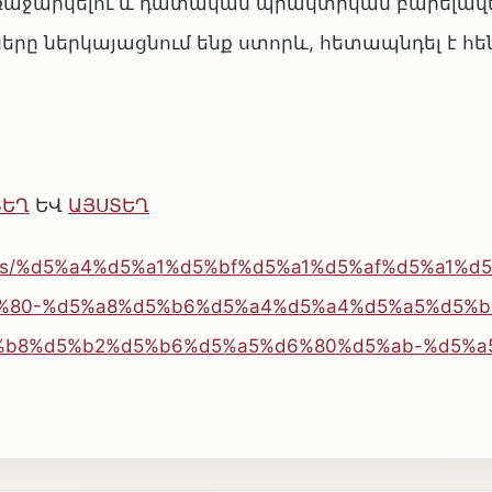
 առաջարկելու և դատական պրակտիկան բարելավե
երը ներկայացնում ենք ստորև, հետապնդել է հե
ՏԵՂ
ԵՎ
ԱՅՍՏԵՂ
orings/%d5%a4%d5%a1%d5%bf%d5%a1%d5%af%d5%a1%d
%80-%d5%a8%d5%b6%d5%a4%d5%a4%d5%a5%d5%b
b8%d5%b2%d5%b6%d5%a5%d6%80%d5%ab-%d5%a5