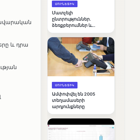
ՄՈՒՆԵՏԻԿ
Մատչելի
ընտրություններ.
րդավարական
ձեռքբերումներ և
բացթողումներ
երը և դրա
ության
ՄՈՒՆԵՏԻԿ
Ամփոփվել են 2005
լ
տեղամասերի
արդյունքները