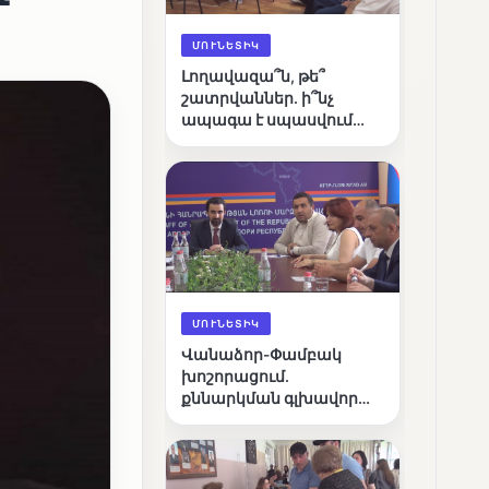
ՄՈՒՆԵՏԻԿ
Լողավազա՞ն, թե՞
շատրվաններ. ի՞նչ
ապագա է սպասվում
Վանաձորի քաղաքային
լճին
ՄՈՒՆԵՏԻԿ
Վանաձոր-Փամբակ
խոշորացում.
քննարկման գլխավոր
հարցը՝ արդյունավետ
կառավարո՞ւմ, թե՞
քաղաքական նպատակ