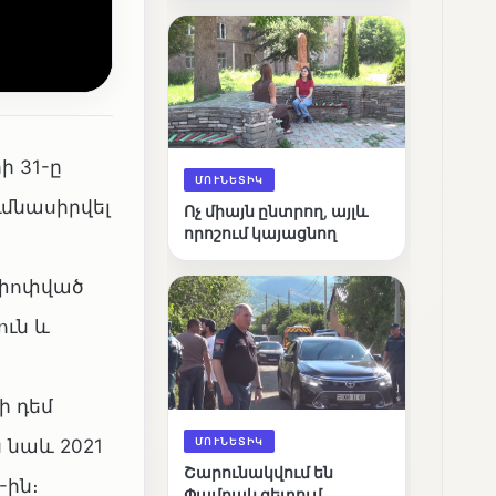
արդյունքները
ի 31-ը
ՄՈՒՆԵՏԻԿ
ւմնասիրվել
Ոչ միայն ընտրող, այլև
որոշում կայացնող
Ամփոփված
ուն և
ի դեմ
ՄՈՒՆԵՏԻԿ
 նաև 2021
Շարունակվում են
-ին։
Փամբակ գետում