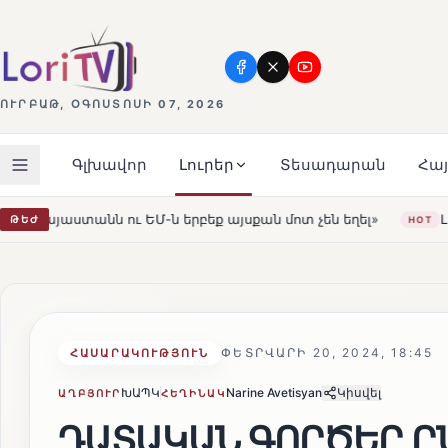
ՈՒՐԲԱԹ, ՕԳՈՍՏՈՍԻ 07, 2026
Գլխավոր
Լուրեր
Տեսադարան
Հա
 այսքան մոտ չեն եղել»
Լեռնահովիտի Սուրբ Ստեփանոս
ԹԵԺ
HOT
ՓԵՏՐՎԱՐԻ 20, 2024, 18:45
ՀԱՍԱՐԱԿՈՒԹՅՈՒՆ
ԽԱՊԿ
Narine Avetisyan
Կիսվել
ԱՂԲՅՈՒՐ
ՀԵՂԻՆԱԿ
ԴԱՏԱԿԱՆ ԳՈՐԾԵՐ Ը