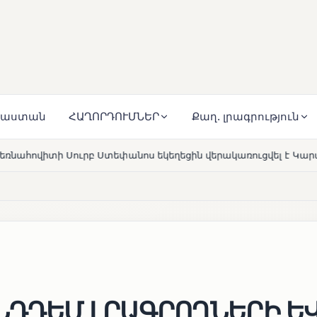
յաստան
ՀԱՂՈՐԴՈՒՄՆԵՐ
Քաղ. լրագրություն
 եկեղեցին վերակառուցվել է Կարապետյան ընտանիքի մեկենաս
ՆԴԴԵՄ ԼՐԱԳՐՈՂՆԵՐԻ Ե