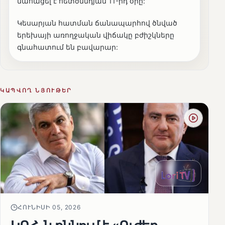
մահացել է հետծննդյան 11-րդ օրը:
Կեսարյան հատման ճանապարհով ծնված
երեխայի առողջական վիճակը բժիշկները
գնահատում են բավարար:
ԿԱՊՎՈՂ ՆՅՈՒԹԵՐ
ՀՈՒՆԻՍԻ 05, 2026