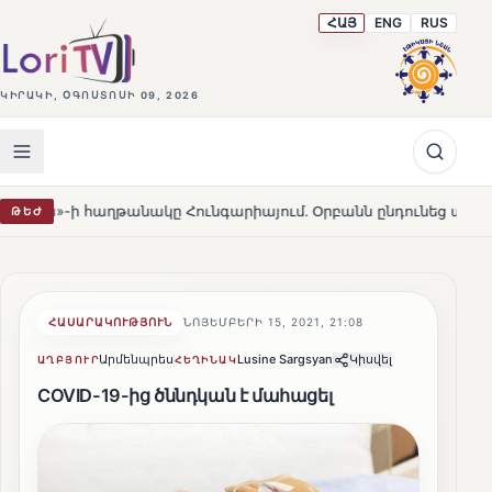
ՀԱՅ
ENG
RUS
ԿԻՐԱԿԻ, ՕԳՈՍՏՈՍԻ 09, 2026
թանակը Հունգարիայում․ Օրբանն ընդունեց պարտությունը
ԹԵԺ
H
ՀԱՍԱՐԱԿՈՒԹՅՈՒՆ
ՆՈՅԵՄԲԵՐԻ 15, 2021, 21:08
Արմենպրես
Lusine Sargsyan
Կիսվել
ԱՂԲՅՈՒՐ
ՀԵՂԻՆԱԿ
COVID-19-ից ծննդկան է մահացել