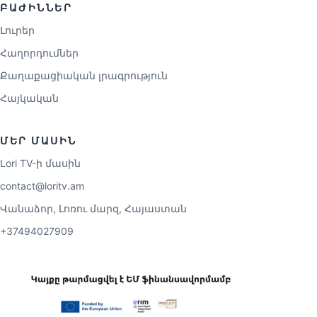
ԲԱԺԻՆՆԵՐ
Լուրեր
Հաղորդումներ
Քաղաքացիական լրագրություն
Հայկական
ՄԵՐ ՄԱՍԻՆ
Lori TV-ի մասին
contact@loritv.am
Վանաձոր, Լոռու մարզ, Հայաստան
+37494027909