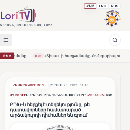
ՀԱՅ
ENG
RUS
ԿԻՐԱԿԻ, ՕԳՈՍՏՈՍԻ 09, 2026
«Տիսա»-ի հաղթանակը Հունգարիայում․ Օրբանն ընդունե
ԹԵԺ
HOT
ՀԱՍԱՐԱԿՈՒԹՅՈՒՆ
ԱՊՐԻԼԻ 23, 2021, 11:16
ԲԱՐՁՐԱԳՈՒՅՆ ԴԱՏԱԿԱՆ ԽՈՐՀՈՒՐԴ
Lusine Sargsyan
ԱՂԲՅՈՒՐ
ՀԵՂԻՆԱԿ
ԲԴԽ-ն հերքել է տեղեկությունը, թե
դատավորները համատարած
արձակուրդի դիմումներ են գրում