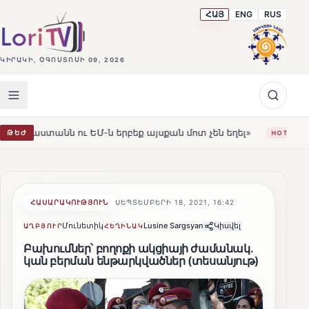
ՀԱՅ
ENG
RUS
ԿԻՐԱԿԻ, ՕԳՈՍՏՈՍԻ 09, 2026
ւ ԵՄ-ն երբեք այսքան մոտ չեն եղել»
Լեռնահովիտի Սու
ԹԵԺ
HOT
ՀԱՍԱՐԱԿՈՒԹՅՈՒՆ
ՍԵՊՏԵՄԲԵՐԻ 18, 2021, 16:42
Մունետիկ
Lusine Sargsyan
Կիսվել
ԱՂԲՅՈՒՐ
ՀԵՂԻՆԱԿ
Բախումներ՝ բողոքի ակցիայի ժամանակ․
կան բերման ենթարկվածներ (տեսանյութ)