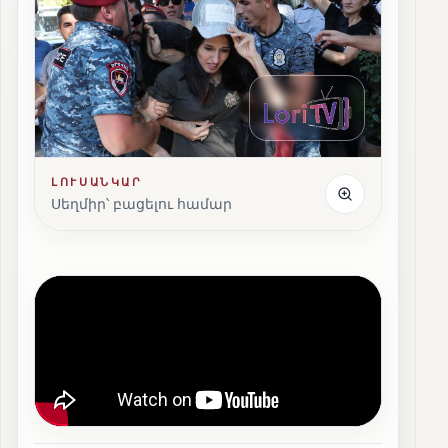
ԼՈՒՍԱՆԿԱՐ
Սեղմիր՝ բացելու համար