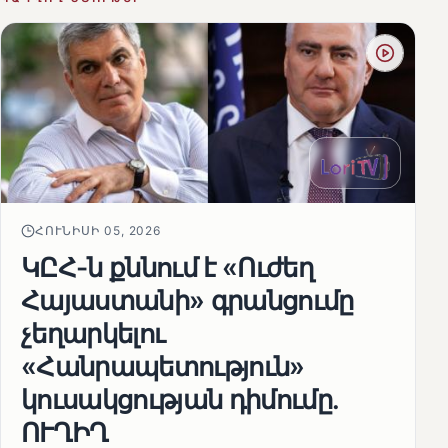
ՀՈՒՆԻՍԻ 05, 2026
ԿԸՀ-ն քննում է «Ուժեղ
Հայաստանի» գրանցումը
չեղարկելու
«Հանրապետություն»
կուսակցության դիմումը.
ՈՒՂԻՂ