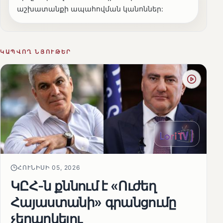
աշխատանքի ապահովման կանոններ:
ԿԱՊՎՈՂ ՆՅՈՒԹԵՐ
ՀՈՒՆԻՍԻ 05, 2026
ԿԸՀ-ն քննում է «Ուժեղ
Հայաստանի» գրանցումը
չեղարկելու