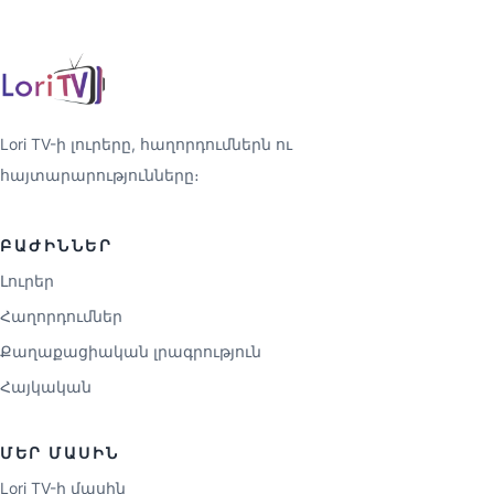
Lori TV-ի լուրերը, հաղորդումներն ու
հայտարարությունները։
ԲԱԺԻՆՆԵՐ
Լուրեր
Հաղորդումներ
Քաղաքացիական լրագրություն
Հայկական
ՄԵՐ ՄԱՍԻՆ
Lori TV-ի մասին