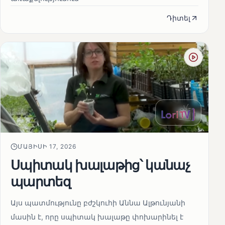
Դիտել
ՄԱՅԻՍԻ 17, 2026
Սպիտակ խալաթից՝ կանաչ
պարտեզ
Այս պատմությունը բժշկուհի Աննա Ալթունյանի
մասին է, որը սպիտակ խալաթը փոխարինել է