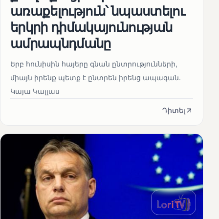
առաքելություն՝ նպաստելու
երկրի դիմակայունության
ամրապնդմանը
Երբ հունիսին հայերը գնան ընտրությունների,
միայն իրենք պետք է ընտրեն իրենց ապագան.
Կայա Կալլաս
Դիտել