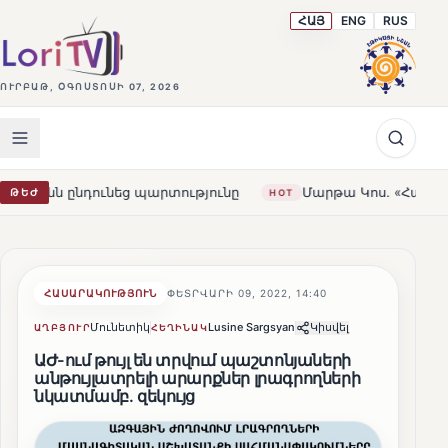
ՀԱՅ
ENG
RUS
ՈՒՐԲԱԹ, ՕԳՈՍՏՈՍԻ 07, 2026
 պարտությունը
Մարթա Կոս. «Հայաստանն ու ԵՄ-ն երբեք 
ԹԵԺ
HOT
ՀԱՍԱՐԱԿՈՒԹՅՈՒՆ
ՓԵՏՐՎԱՐԻ 09, 2022, 14:40
Մունետիկ
Lusine Sargsyan
Կիսվել
ԱՂԲՅՈՒՐ
ՀԵՂԻՆԱԿ
ԱԺ-ում թույլ են տրվում պաշտոնյաների
անթույլատրելի արարքներ լրագրողների
նկատմամբ․ զեկույց