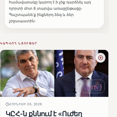
համավարակը կարող է ի չիք դարձնել այդ
ոլորտի մոտ 8 տարվա առաջընթացը։
Պաշտպանե՛ք ինքներդ ձեզ և ձեր
շրջապատին։
ԿԱՊՎՈՂ ՆՅՈՒԹԵՐ
ՀՈՒՆԻՍԻ 05, 2026
ԿԸՀ-ն քննում է «Ուժեղ