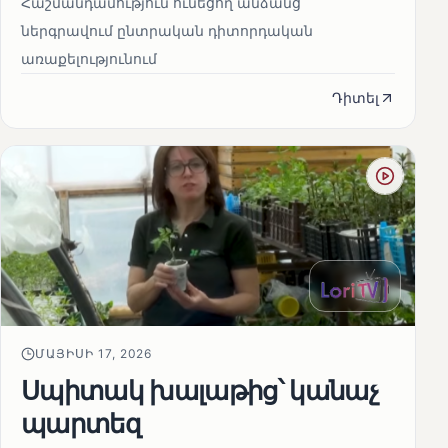
Հաշմանդամություն ունեցող անձանց
ներգրավում ընտրական դիտորդական
առաքելությունում
Դիտել
ՄԱՅԻՍԻ 17, 2026
Սպիտակ խալաթից՝ կանաչ
պարտեզ