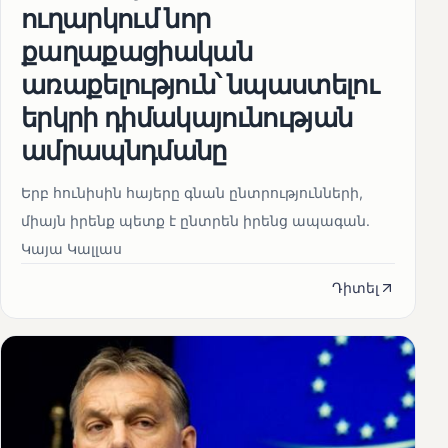
ուղարկում նոր
քաղաքացիական
առաքելություն՝ նպաստելու
երկրի դիմակայունության
ամրապնդմանը
Երբ հունիսին հայերը գնան ընտրությունների,
միայն իրենք պետք է ընտրեն իրենց ապագան.
Կայա Կալլաս
Դիտել