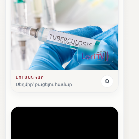
ԼՈՒՍԱՆԿԱՐ
Սեղմիր՝ բացելու համար