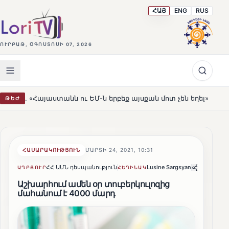
ՀԱՅ
ENG
RUS
ՈՒՐԲԱԹ, ՕԳՈՍՏՈՍԻ 07, 2026
անն ու ԵՄ-ն երբեք այսքան մոտ չեն եղել»
Լեռնահովիտ
ԹԵԺ
HOT
ՀԱՍԱՐԱԿՈՒԹՅՈՒՆ
ՄԱՐՏԻ 24, 2021, 10:31
ՀՀ ԱՄՆ դեսպանություն
Lusine Sargsyan
Կիսվել
ԱՂԲՅՈՒՐ
ՀԵՂԻՆԱԿ
Աշխարհում ամեն օր տուբերկուլոզից
մահանում է 4000 մարդ