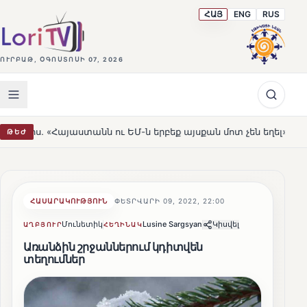
ՀԱՅ
ENG
RUS
ՈՒՐԲԱԹ, ՕԳՈՍՏՈՍԻ 07, 2026
յաստանն ու ԵՄ-ն երբեք այսքան մոտ չեն եղել»
Լեռնահ
ԹԵԺ
HOT
ՀԱՍԱՐԱԿՈՒԹՅՈՒՆ
ՓԵՏՐՎԱՐԻ 09, 2022, 22:00
Մունետիկ
Lusine Sargsyan
Կիսվել
ԱՂԲՅՈՒՐ
ՀԵՂԻՆԱԿ
Առանձին շրջաններում կդիտվեն
տեղումներ