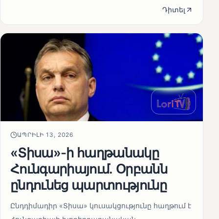
Դիտել
ԱՊՐԻԼԻ 13, 2026
«Տիսա»-ի հաղթանակը
Հունգարիայում․ Օրբանն
ընդունեց պարտությունը
Ընդդիմադիր «Տիսա» կուսակցությունը հաղթում է