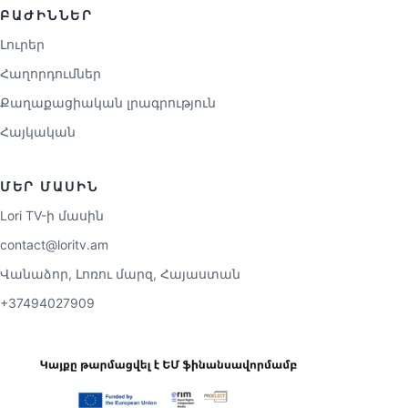
ԲԱԺԻՆՆԵՐ
Լուրեր
Հաղորդումներ
Քաղաքացիական լրագրություն
Հայկական
ՄԵՐ ՄԱՍԻՆ
Lori TV-ի մասին
contact@loritv.am
Վանաձոր, Լոռու մարզ, Հայաստան
+37494027909