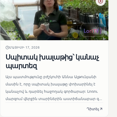
ՄԱՅԻՍԻ 17, 2026
Սպիտակ խալաթից՝ կանաչ
պարտեզ
Այս պատմությունը բժշկուհի Աննա Ալթունյանի
մասին է, որը սպիտակ խալաթը փոխարինել է
կանաչով և դարձել հաջողակ գործարար: Լոռու
մարզում վերջին տարիներին աստիճանաբար զ...
Դիտել