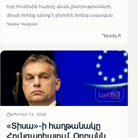
Երբ հունիսին հայերը գնան ընտրությունների,
միայն իրենք պետք է ընտրեն իրենց ապագան.
Կայա Կալլաս
Դիտել
ԱՊՐԻԼԻ 13, 2026
«Տիսա»-ի հաղթանակը
Հունգարիայում․ Օրբանն