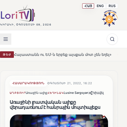
ՀԱՅ
ENG
RUS
ԿԻՐԱԿԻ, ՕԳՈՍՏՈՍԻ 09, 2026
նն ու ԵՄ-ն երբեք այսքան մոտ չեն եղել»
Լեռնահովիտի
ԹԵԺ
HOT
ՀԱՍԱՐԱԿՈՒԹՅՈՒՆ
ՕԳՈՍՏՈՍԻ 21, 2022, 16:22
Առաջին ալիք
Lusine Sargsyan
Կիսվել
ԱՂԲՅՈՒՐ
ՀԵՂԻՆԱԿ
Առաջինի լրատվական ալիքը
վերադառնում է հանրային մուլտիպլեքս