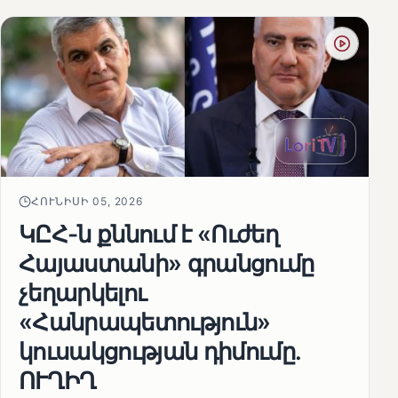
ՀՈՒՆԻՍԻ 05, 2026
ԿԸՀ-ն քննում է «Ուժեղ
Հայաստանի» գրանցումը
չեղարկելու
«Հանրապետություն»
կուսակցության դիմումը.
ՈՒՂԻՂ