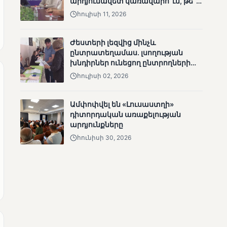
արդյունավետ կառավարո՞ւմ, թե՞
անհետացած
քաղաքական նպատակ
հուլիսի 11, 2026
անչափահասների
որոնողական
աշխատանքները
Ժեստերի լեզվից մինչև
ընտրատեղամաս. լսողության
խնդիրներ ունեցող ընտրողների
ճանապարհը
հուլիսի 02, 2026
Ամփոփվել են «Լուսաստղի»
ՄՈՒՆԵՏԻԿ
դիտորդական առաքելության
Մատչելի
արդյունքները
ընտրություններ՝ դեռևս
հունիսի 30, 2026
չլուծված խնդիրներով.
«Լուսաստղի»
դիտորդական
առաքելության
արդյունքները