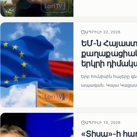
ԱՊՐԻԼԻ 22, 2026
ԵՄ-ն Հայաստա
քաղաքացիակա
երկրի դիմակ
Երբ հունիսին հայերը գ
ապագան. Կայա Կալլաս
ԱՊՐԻԼԻ 13, 2026
«Տիսա»-ի հա