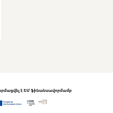
ՄՈՒՆԵՏԻԿ
Վրաստանի
վարչապետը
շնորհավորել է Նիկոլ
Փաշինյանին՝
ընտրություններում
հաջողության
կապակցությամբ