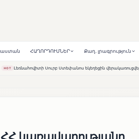
յաստան
ՀԱՂՈՐԴՈՒՄՆԵՐ
Քաղ. լրագրություն
բ Ստեփանոս եկեղեցին վերակառուցվել է Կարապետյան ընտանի
 ՀՀ կառավարությանը.