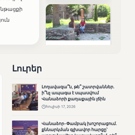
արդյունքները
ընթացքի
յուն
ՄՈՒՆԵՏԻԿ
Ոչ միայն ընտրող, այլև
որոշում կայացնող
Լուրեր
Լողավազա՞ն, թե՞ շատրվաններ.
ի՞նչ ապագա է սպասվում
Վանաձորի քաղաքային լճին
հուլիսի 17, 2026
ՄՈՒՆԵՏԻԿ
Վանաձոր-Փամբակ խոշորացում.
Շարունակվում են
քննարկման գլխավոր հարցը՝
Փամբակ գետում