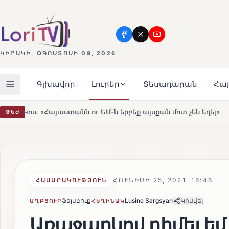
ԿԻՐԱԿԻ, ՕԳՈՍՏՈՍԻ 09, 2026
Գլխավոր
Լուրեր
Տեսադարան
Հա
 ԵՄ-ն երբեք այսքան մոտ չեն եղել»
Լեռնահովիտի Սուր
ԹԵԺ
HOT
ՀՈՒՆԻՍԻ 25, 2021, 16:46
ՀԱՍԱՐԱԿՈՒԹՅՈՒՆ
Ֆեյսբուք
Lusine Sargsyan
Կիսվել
ԱՂԲՅՈՒՐ
ՀԵՂԻՆԱԿ
Առաջարկով դիմել եմ