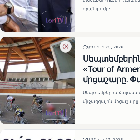
գրանցումը։
ԱՊՐԻԼԻ 23, 2026
Սեպտեմբերի
«Tour of Arm
մրցաշարը. Փ
Սեպտեմբերին Հայաստան
միջազգային մրցաշարը.
ԱՊՐԻԼԻ 13, 2026