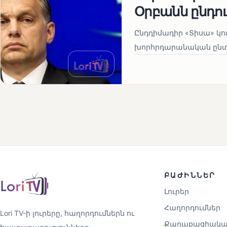
Օրբանն ընդո
Ընդդիմադիր «Տիսա» կու
խորհրդարանական ընտրո
ԲԱԺԻՆՆԵՐ
Լուրեր
Հաղորդումներ
Lori TV-ի լուրերը, հաղորդումներն ու
Քաղաքացիակա