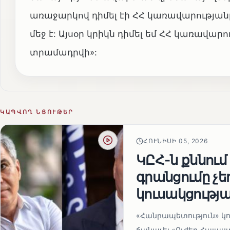
առաջարկով դիմել էի ՀՀ կառավարության
մեջ է: Այսօր կրիկն դիմել եմ ՀՀ կառավար
տրամադրվի»:
ԿԱՊՎՈՂ ՆՅՈՒԹԵՐ
ՀՈՒՆԻՍԻ 05, 2026
ԿԸՀ-ն քննում
գրանցումը չ
կուսակցությա
«Հանրապետություն» կու
ճանաչել «Ուժեղ Հայաս