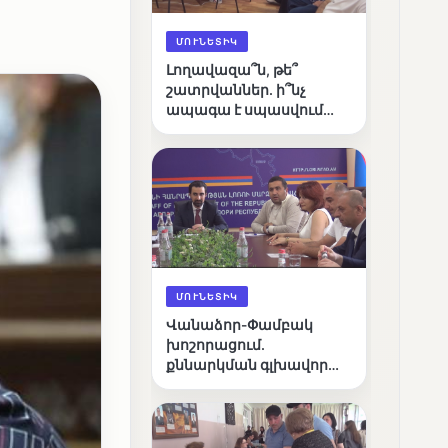
ՄՈՒՆԵՏԻԿ
Լողավազա՞ն, թե՞
շատրվաններ. ի՞նչ
ապագա է սպասվում
Վանաձորի քաղաքային
լճին
ՄՈՒՆԵՏԻԿ
Վանաձոր-Փամբակ
խոշորացում.
քննարկման գլխավոր
հարցը՝ արդյունավետ
կառավարո՞ւմ, թե՞
քաղաքական նպատակ