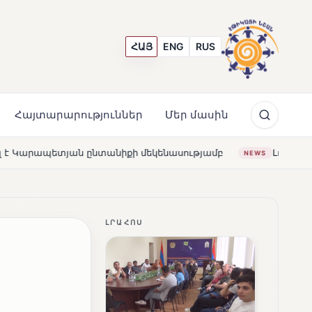
ՀԱՅ
ENG
RUS
Հայտարարություններ
Մեր մասին
քի մեկենասությամբ
Լողավազա՞ն, թե՞ շատրվաններ. ի
NEWS
ԼՐԱՀՈՍ