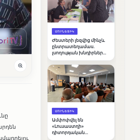
ՄՈՒՆԵՏԻԿ
Ժեստերի լեզվից մինչև
ընտրատեղամաս.
լսողության խնդիրներ
ունեցող ընտրողների
ճանապարհը
ՄՈՒՆԵՏԻԿ
ւնը
Ամփոփվել են
արդեն
«Լուսաստղի»
դիտորդական
մադրելու
առաքելության