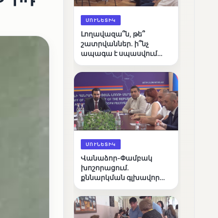
ՄՈՒՆԵՏԻԿ
Լողավազա՞ն, թե՞
շատրվաններ. ի՞նչ
ապագա է սպասվում
Վանաձորի քաղաքային
լճին
ՄՈՒՆԵՏԻԿ
Վանաձոր-Փամբակ
խոշորացում.
քննարկման գլխավոր
հարցը՝ արդյունավետ
կառավարո՞ւմ, թե՞
քաղաքական նպատակ