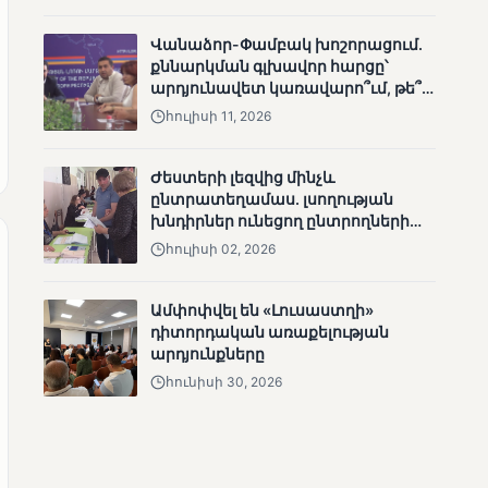
անհետացած
անչափահասների
Վանաձոր-Փամբակ խոշորացում.
որոնողական
քննարկման գլխավոր հարցը՝
աշխատանքները
արդյունավետ կառավարո՞ւմ, թե՞
քաղաքական նպատակ
հուլիսի 11, 2026
Ժեստերի լեզվից մինչև
ընտրատեղամաս. լսողության
խնդիրներ ունեցող ընտրողների
ՄՈՒՆԵՏԻԿ
ճանապարհը
հուլիսի 02, 2026
Մատչելի
ընտրություններ՝ դեռևս
չլուծված խնդիրներով.
Ամփոփվել են «Լուսաստղի»
«Լուսաստղի»
դիտորդական առաքելության
դիտորդական
արդյունքները
առաքելության
հունիսի 30, 2026
արդյունքները