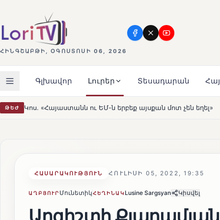
ՀԻՆԳՇԱԲԹԻ, ՕԳՈՍՏՈՍԻ 06, 2026
Գլխավոր
Լուրեր
Տեսադարան
Հա
ու ԵՄ-ն երբեք այսքան մոտ չեն եղել»
Լեռնահովիտի Սո
ԹԵԺ
HOT
ՀՈՒԼԻՍԻ 05, 2022, 19:35
ՀԱՍԱՐԱԿՈՒԹՅՈՒՆ
Մունետիկ
Lusine Sargsyan
Կիսվել
ԱՂԲՅՈՒՐ
ՀԵՂԻՆԱԿ
Արգիշտի Քյարամյան