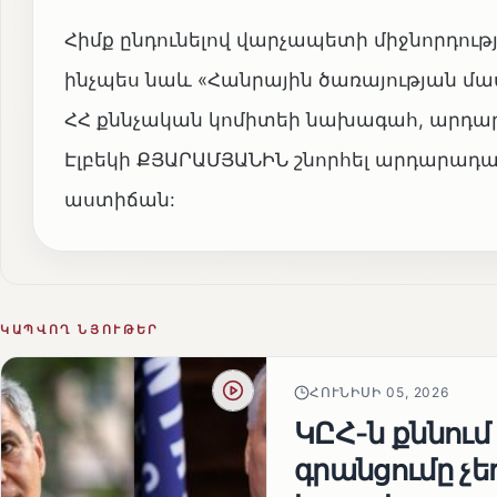
Հիմք ընդունելով վարչապետի միջնորդութ
ինչպես նաև «Հանրային ծառայության մասի
ՀՀ քննչական կոմիտեի նախագահ, արդա
Էլբեկի ՔՅԱՐԱՄՅԱՆԻՆ շնորհել արդարադ
աստիճան:
ԿԱՊՎՈՂ ՆՅՈՒԹԵՐ
ՀՈՒՆԻՍԻ 05, 2026
ԿԸՀ-ն քննում
գրանցումը չ