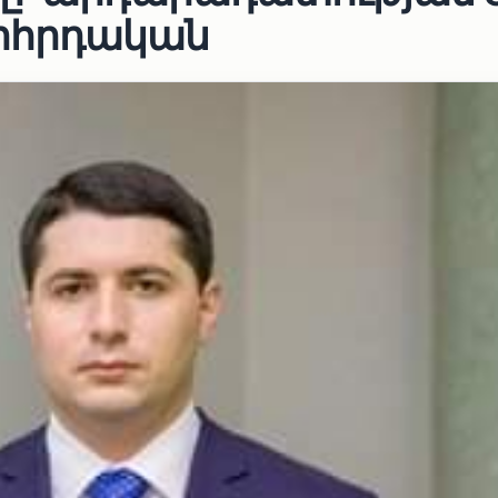
րհրդական