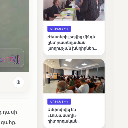
ՄՈՒՆԵՏԻԿ
Ժեստերի լեզվից մինչև
ընտրատեղամաս.
լսողության խնդիրներ
ունեցող ընտրողների
ճանապարհը
ՄՈՒՆԵՏԻԿ
Ամփոփվել են
դ դասի
«Լուսաստղի»
դիտորդական
ագահը․
առաքելության