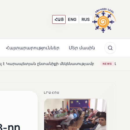
ՀԱՅ
ENG
RUS
Հայտարարություններ
Մեր մասին
նիքի մեկենասությամբ
Լողավազա՞ն, թե՞ շատրվաններ.
NEWS
ԼՐԱՀՈՍ
3-րդ