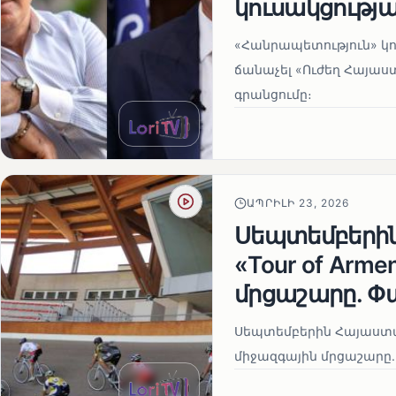
կուսակցությա
«Հանրապետություն» կու
ճանաչել «Ուժեղ Հայաս
գրանցումը։
ԱՊՐԻԼԻ 23, 2026
Սեպտեմբերի
«Tour of Arm
մրցաշարը. Փ
Սեպտեմբերին Հայաստան
միջազգային մրցաշարը.