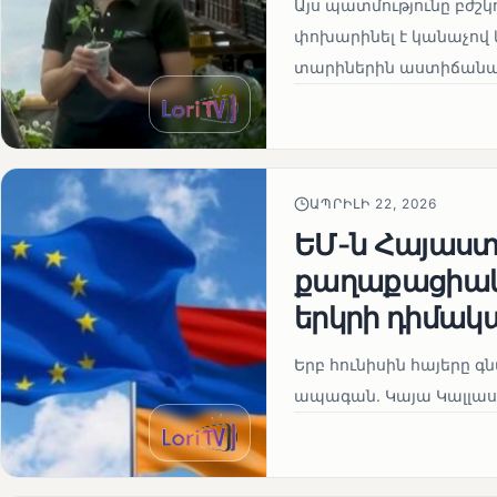
Այս պատմությունը բժշկ
փոխարինել է կանաչով 
տարիներին աստիճանաբ
ԱՊՐԻԼԻ 22, 2026
ԵՄ-ն Հայաստա
քաղաքացիակա
երկրի դիմակ
Երբ հունիսին հայերը գ
ապագան. Կայա Կալլաս