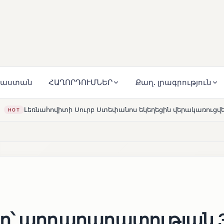
յաստան
ՀԱՂՈՐԴՈՒՄՆԵՐ
Քաղ. լրագրություն
ւրբ Ստեփանոս եկեղեցին վերակառուցվել է Կարապետյան ընտա
ը՝ արդարադատության 