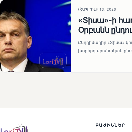
ԱՊՐԻԼԻ 13, 2026
«Տիսա»-ի հա
Օրբանն ընդո
Ընդդիմադիր «Տիսա» կու
խորհրդարանական ընտրո
ԲԱԺԻՆՆԵՐ