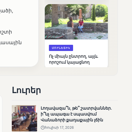
արդյունքները
վածի,
իշտի
դասային
ՄՈՒՆԵՏԻԿ
Ոչ միայն ընտրող, այլև
որոշում կայացնող
Լուրեր
Լողավազա՞ն, թե՞ շատրվաններ.
ի՞նչ ապագա է սպասվում
ՄՈՒՆԵՏԻԿ
Վանաձորի քաղաքային լճին
Շարունակվում են
հուլիսի 17, 2026
Փամբակ գետում