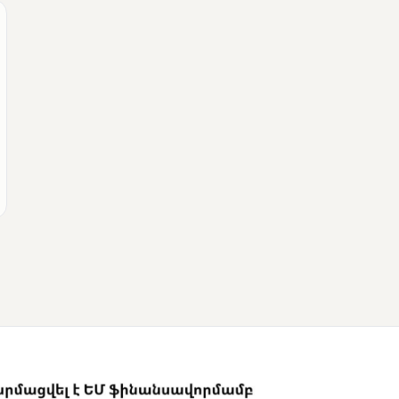
ՄՈՒՆԵՏԻԿ
Վրաստանի
վարչապետը
շնորհավորել է Նիկոլ
Փաշինյանին՝
ընտրություններում
հաջողության
կապակցությամբ