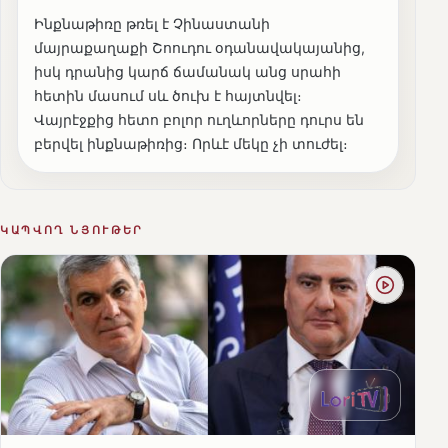
Ինքնաթիռը թռել է Չինաստանի
մայրաքաղաքի Շոուդու օդանավակայանից,
իսկ դրանից կարճ ճամանակ անց սրահի
հետին մասում սև ծուխ է հայտնվել։
Վայրէջքից հետո բոլոր ուղևորները դուրս են
բերվել ինքնաթիռից։ Որևէ մեկը չի տուժել։
ԿԱՊՎՈՂ ՆՅՈՒԹԵՐ