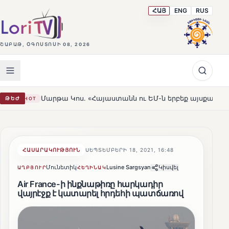
ՀԱՅ
ENG
RUS
ՇԱԲԱԹ, ՕԳՈՍՏՈՍԻ 08, 2026
րթա Կոս. «Հայաստանն ու ԵՄ-ն երբեք այսքան մոտ չեն եղել»
ԹԵԺ
ՀԱՍԱՐԱԿՈՒԹՅՈՒՆ
ՍԵՊՏԵՄԲԵՐԻ 18, 2021, 16:48
Մունետիկ
Lusine Sargsyan
Կիսվել
ԱՂԲՅՈՒՐ
ՀԵՂԻՆԱԿ
Air France-ի ինքնաթիռը հարկադիր
վայրէջք է կատարել հրդեհի պատճառով