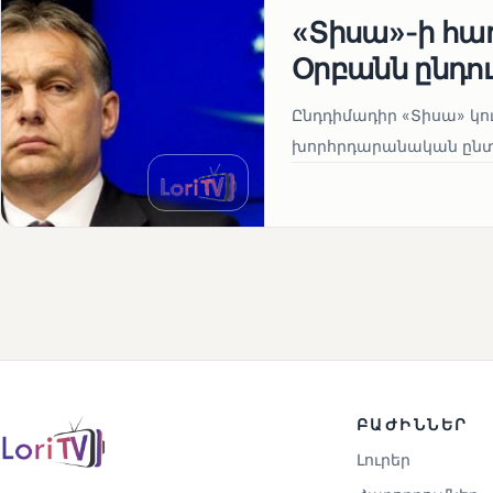
«Տիսա»-ի հա
Օրբանն ընդո
Ընդդիմադիր «Տիսա» կու
խորհրդարանական ընտրո
ԲԱԺԻՆՆԵՐ
Լուրեր