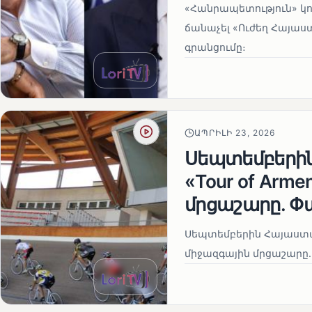
«Հանրապետություն» կու
ճանաչել «Ուժեղ Հայաս
գրանցումը։
ԱՊՐԻԼԻ 23, 2026
Սեպտեմբերի
«Tour of Arm
մրցաշարը. Փ
Սեպտեմբերին Հայաստան
միջազգային մրցաշարը.