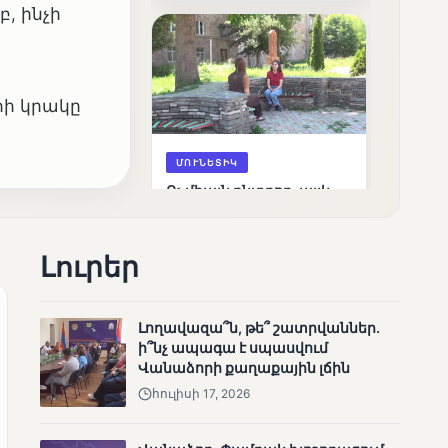
, ինչի
արդյունքները
ի կրակը
ՄՈՒՆԵՏԻԿ
Ոչ միայն ընտրող, այլև
որոշում կայացնող
Լուրեր
Լողավազա՞ն, թե՞ շատրվաններ.
ի՞նչ ապագա է սպասվում
Վանաձորի քաղաքային լճին
հուլիսի 17, 2026
ՄՈՒՆԵՏԻԿ
Շարունակվում են
Փամբակ գետում