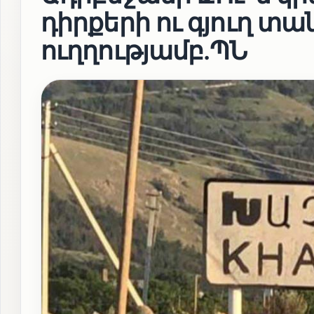
դիրքերի ու գյուղ 
ուղղությամբ․ՊՆ