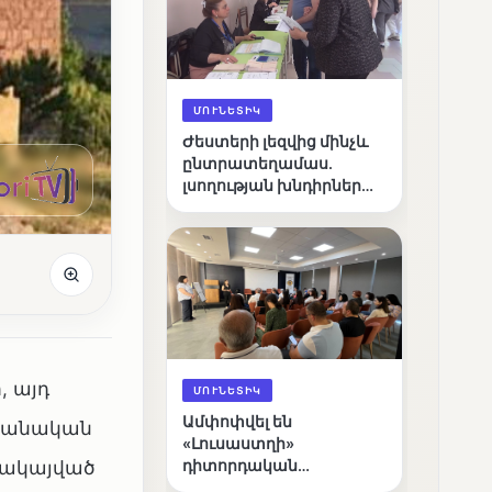
ՄՈՒՆԵՏԻԿ
Ժեստերի լեզվից մինչև
ընտրատեղամաս.
լսողության խնդիրներ
ունեցող ընտրողների
ճանապարհը
, այդ
ՄՈՒՆԵՏԻԿ
Ամփոփվել են
եջանական
«Լուսաստղի»
ղակայված
դիտորդական
առաքելության