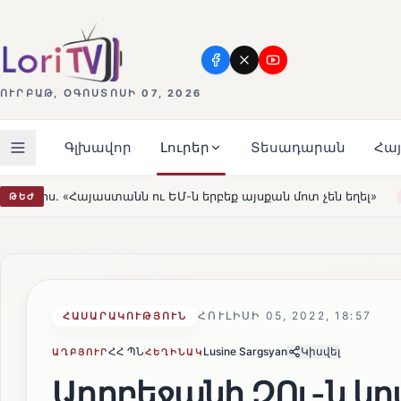
ՈՒՐԲԱԹ, ՕԳՈՍՏՈՍԻ 07, 2026
Գլխավոր
Լուրեր
Տեսադարան
Հա
Մ-ն երբեք այսքան մոտ չեն եղել»
Լեռնահովիտի Սուրբ 
ԹԵԺ
HOT
ՀՈՒԼԻՍԻ 05, 2022, 18:57
ՀԱՍԱՐԱԿՈՒԹՅՈՒՆ
ՀՀ ՊՆ
Lusine Sargsyan
Կիսվել
ԱՂԲՅՈՒՐ
ՀԵՂԻՆԱԿ
Ադրբեջանի ԶՈւ-ն կրա