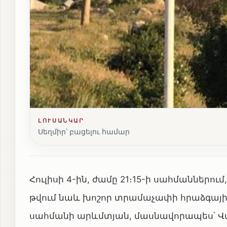
ԼՈՒՍԱՆԿԱՐ
Սեղմիր՝ բացելու համար
Հուլիսի 4-ին, ժամը 21։15-ի սահմաններո
թվում նաև խոշոր տրամաչափի հրաձգայի
սահմանի արևմտյան, մասնավորապես՝ Վա