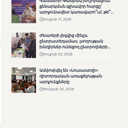
Վանաձոր-Փամբակ խոշորացում.
անհետացած
քննարկման գլխավոր հարցը՝
անչափահասների
արդյունավետ կառավարո՞ւմ, թե՞
որոնողական
քաղաքական նպատակ
հուլիսի 11, 2026
աշխատանքները
Ժեստերի լեզվից մինչև
ընտրատեղամաս. լսողության
խնդիրներ ունեցող ընտրողների
ճանապարհը
հուլիսի 02, 2026
ՄՈՒՆԵՏԻԿ
Մատչելի
Ամփոփվել են «Լուսաստղի»
ընտրություններ՝ դեռևս
դիտորդական առաքելության
չլուծված խնդիրներով.
արդյունքները
«Լուսաստղի»
հունիսի 30, 2026
դիտորդական
առաքելության
արդյունքները