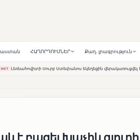
յաստան
ՀԱՂՈՐԴՈՒՄՆԵՐ
Քաղ. լրագրություն
Ստեփանոս եկեղեցին վերակառուցվել է Կարապետյան ընտանիքի
կ է բացել Խաչիկ գյուղի