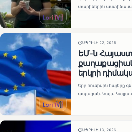
տարիներին աստիճանաբ
ԱՊՐԻԼԻ 22, 2026
ԵՄ-ն Հայաստա
քաղաքացիակա
երկրի դիմակ
Երբ հունիսին հայերը գ
ապագան. Կայա Կալլաս
ԱՊՐԻԼԻ 13, 2026