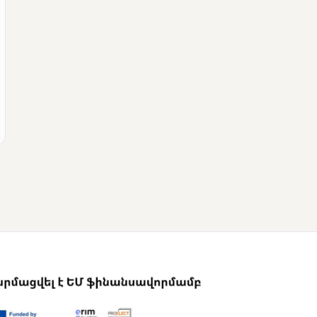
ՄՈՒՆԵՏԻԿ
Վրաստանի
վարչապետը
շնորհավորել է Նիկոլ
Փաշինյանին՝
ընտրություններում
հաջողության
կապակցությամբ