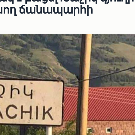
տանող ճանապարհի