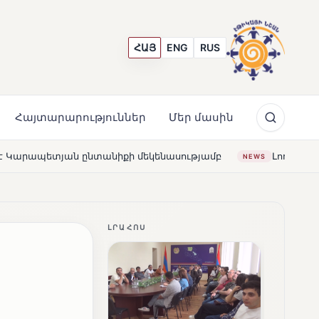
ՀԱՅ
ENG
RUS
Հայտարարություններ
Մեր մասին
 մեկենասությամբ
Լողավազա՞ն, թե՞ շատրվաններ. ի՞
NEWS
ԼՐԱՀՈՍ