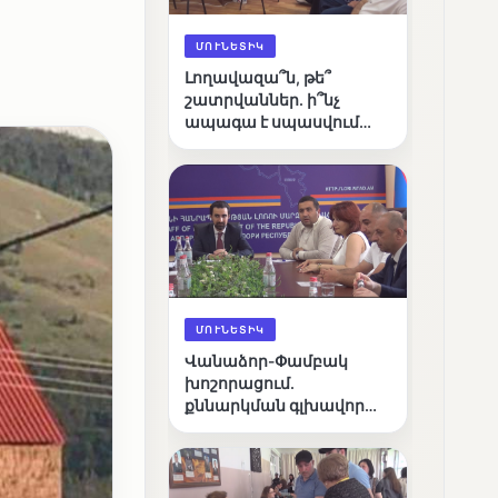
ՄՈՒՆԵՏԻԿ
Լողավազա՞ն, թե՞
շատրվաններ. ի՞նչ
ապագա է սպասվում
Վանաձորի քաղաքային
լճին
ՄՈՒՆԵՏԻԿ
Վանաձոր-Փամբակ
խոշորացում.
քննարկման գլխավոր
հարցը՝ արդյունավետ
կառավարո՞ւմ, թե՞
քաղաքական նպատակ