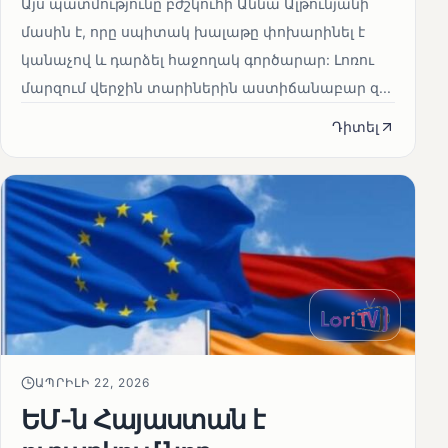
Այս պատմությունը բժշկուհի Աննա Ալթունյանի
մասին է, որը սպիտակ խալաթը փոխարինել է
կանաչով և դարձել հաջողակ գործարար: Լոռու
մարզում վերջին տարիներին աստիճանաբար զ...
Դիտել
ԱՊՐԻԼԻ 22, 2026
ԵՄ-ն Հայաստան է