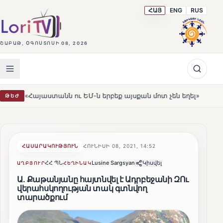
ՀԱՅ
ENG
RUS
ՇԱԲԱԹ, ՕԳՈՍՏՈՍԻ 08, 2026
տանն ու ԵՄ-ն երբեք այսքան մոտ չեն եղել»
Լեռնահովի
ԹԵԺ
HOT
ՀԱՍԱՐԱԿՈՒԹՅՈՒՆ
ՀՈՒՆԻՍԻ 08, 2021, 14:52
ՀՀ ՊՆ
Lusine Sargsyan
Կիսվել
ԱՂԲՅՈՒՐ
ՀԵՂԻՆԱԿ
Ա. Քաթանյանը հայտնվել է Ադրբեջանի ԶՈւ
վերահսկողության տակ գտնվող
տարածքում