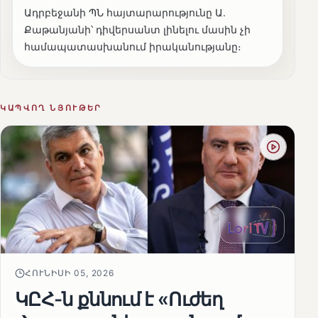
Ադրբեջանի ՊՆ հայտարարությունը Ա.
Քաթանյանի՝ դիվերսանտ լինելու մասին չի
համապատասխանում իրականությանը։
ԿԱՊՎՈՂ ՆՅՈՒԹԵՐ
ՀՈՒՆԻՍԻ 05, 2026
ԿԸՀ-ն քննում է «Ուժեղ