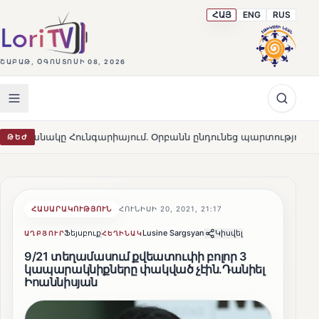
ՀԱՅ
ENG
RUS
ՇԱԲԱԹ, ՕԳՈՍՏՈՍԻ 08, 2026
ունգարիայում․ Օրբանն ընդունեց պարտությունը
Մարթա
ԹԵԺ
HOT
ՀԱՍԱՐԱԿՈՒԹՅՈՒՆ
ՀՈՒՆԻՍԻ 20, 2021, 21:17
Ֆեյսբուք
Lusine Sargsyan
Կիսվել
ԱՂԲՅՈՒՐ
ՀԵՂԻՆԱԿ
9/21 տեղամասում քվեատուփի բոլոր 3
կապարակնիքները փակված չէին․Դանիել
Իոաննիսյան