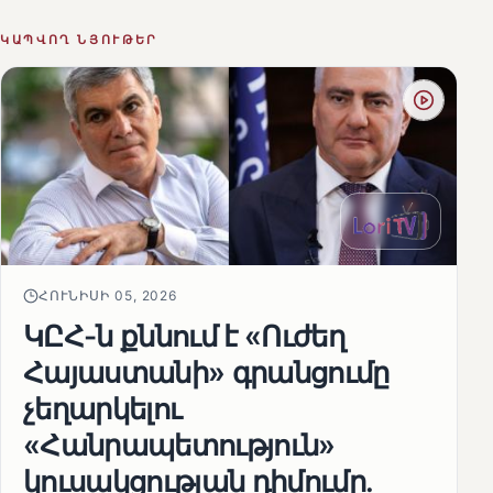
ԿԱՊՎՈՂ ՆՅՈՒԹԵՐ
ՀՈՒՆԻՍԻ 05, 2026
ԿԸՀ-ն քննում է «Ուժեղ
Հայաստանի» գրանցումը
չեղարկելու
«Հանրապետություն»
կուսակցության դիմումը.