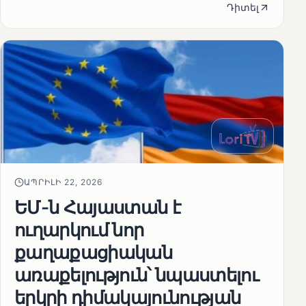
Դիտել
ԱՊՐԻԼԻ 22, 2026
ԵՄ-ն Հայաստան է
ուղարկում նոր
քաղաքացիական
առաքելություն՝ նպաստելու
երկրի դիմակայունության