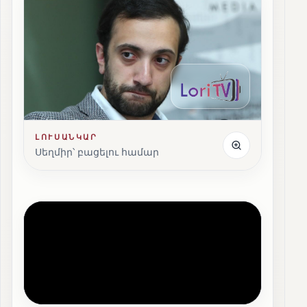
ԼՈՒՍԱՆԿԱՐ
Սեղմիր՝ բացելու համար