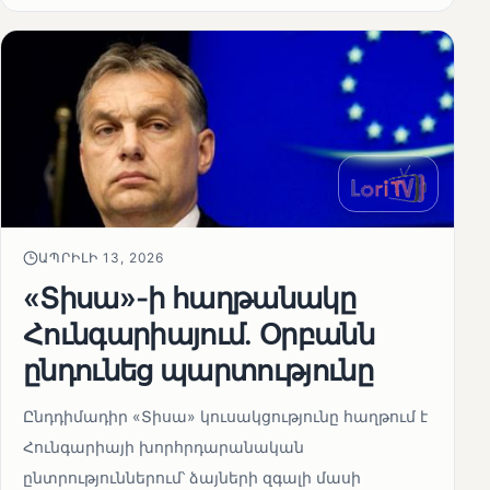
ԱՊՐԻԼԻ 13, 2026
«Տիսա»-ի հաղթանակը
Հունգարիայում․ Օրբանն
ընդունեց պարտությունը
Ընդդիմադիր «Տիսա» կուսակցությունը հաղթում է
Հունգարիայի խորհրդարանական
ընտրություններում՝ ձայների զգալի մասի