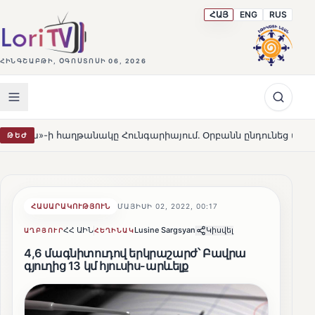
ՀԱՅ
ENG
RUS
ՀԻՆԳՇԱԲԹԻ, ՕԳՈՍՏՈՍԻ 06, 2026
աղթանակը Հունգարիայում․ Օրբանն ընդունեց պարտությունը
ԹԵԺ
ՀԱՍԱՐԱԿՈՒԹՅՈՒՆ
ՄԱՅԻՍԻ 02, 2022, 00:17
ՀՀ ԱԻՆ
Lusine Sargsyan
Կիսվել
ԱՂԲՅՈՒՐ
ՀԵՂԻՆԱԿ
4,6 մագնիտուդով երկրաշարժ՝ Բավրա
գյուղից 13 կմ հյուսիս-արևելք