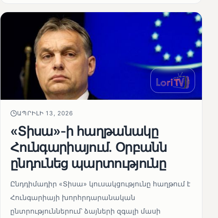
ԱՊՐԻԼԻ 13, 2026
«Տիսա»-ի հաղթանակը
Հունգարիայում․ Օրբանն
ընդունեց պարտությունը
Ընդդիմադիր «Տիսա» կուսակցությունը հաղթում է
Հունգարիայի խորհրդարանական
ընտրություններում՝ ձայների զգալի մասի