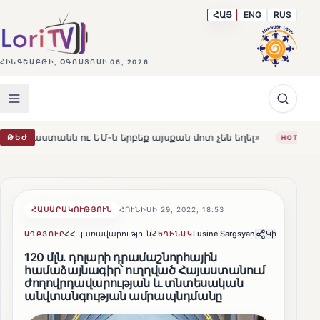
ՀԱՅ
ENG
RUS
ՀԻՆԳՇԱԲԹԻ, ՕԳՈՍՏՈՍԻ 06, 2026
ԵՄ-ն երբեք այսքան մոտ չեն եղել»
Լեռնահովիտի Սուր
ԹԵԺ
HOT
ՀԱՍԱՐԱԿՈՒԹՅՈՒՆ
ՀՈՒՆԻՍԻ 29, 2022, 18:53
ՀՀ կառավարություն
Lusine Sargsyan
Կիսվել
ԱՂԲՅՈՒՐ
ՀԵՂԻՆԱԿ
120 մլն. դոլարի դրամաշնորհային
համաձայնագիր՝ ուղղված Հայաստանում
ժողովրդավարության և տնտեսական
անվտանգության ամրապնդմանը