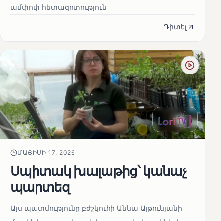
ամփոփ հետազոտություն
Դիտել
ՄԱՅԻՍԻ 17, 2026
Սպիտակ խալաթից՝ կանաչ
պարտեզ
Այս պատմությունը բժշկուհի Աննա Ալթունյանի