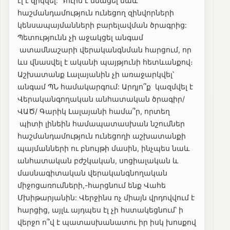
էլ է զրկվել: Դուրս է մնացել նաև
հաշմանդամություն ունեցող զինվորների
կենսապայմանների բարելավման ծրագրից:
Պետությունն չի աջակցել անգամ
ատամնաշարի վերականգնման հարցում, որ
ևս վնասվել է ականի պայթյունի հետևանքով։
Աշխատանք Լալայանին չի առաջարկվել՝
անգամ ՊՆ համակարգում: Արդյո՞ք կազմվել է
Վերականգողական անհատական ծրագիր/
ՎԱԾ/ Գարիկ Լալայանի համա՞ր, որտեղ
պիտի լինեին համապատասխան նշումներ
հաշմանդամություն ունեցողի աշխատանքի
պայմանների ու բնույթի մասին, ինչպես նաև
անհատական բժշկական, սոցիալական և
մասնագիտական վերականգնողական
միջոցառումների,-հարցնում ենք Վահե
Մխիթարյանին: Վերջինս ոչ միայն վրդովվում է
հարցից, այլև այդպես էլ չի հստակեցնում՝ ի
վերջո ո՞վ է պատասխանատու իր իսկ խոսքով