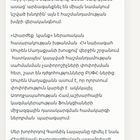
ասաց՝ արձագանքնել են միայն նամակում
նշված խնդրին՝ այն է հաշմանդամության
խմբի վերականգնում:
«Լիարժեք կյանք» ներառական
հասարակության խթանման ՀԿ նախագահ
Սուրեն Մաղաքյանի խոսքով՝ վերջին շրջանում
հատկապես՝ կապված հաշմանդամության
սահմանման չափորոշիչների փոփոխման
հետ, շատ են դժգոհությունները ԲՍՓՀ-ներից:
Սուրեն Մաղաքյանն ասում է, որ ոլորտում
փոփոխություն կարելի է ակնկալել
Առողջապահության Համ,աշխարհային
կազմակերպության Ֆունկցիաների
միջազգային դասակարգման համակարգի
ներդրման պարագայում:
Մեր խորհրդով Գառնիկ Լալայանը դիմել է նաև
Հելսինկյան քաղաքացիական ասամբլեայի