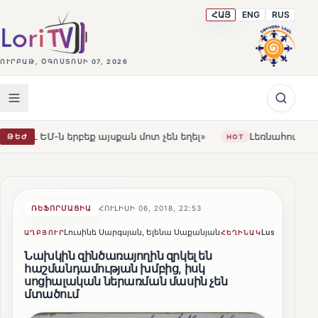
ՀԱՅ
ENG
RUS
ՈՒՐԲԱԹ, ՕԳՈՍՏՈՍԻ 07, 2026
ն մոտ չեն եղել»
Լեռնահովիտի Սուրբ Ստեփանոս եկեղ
ԹԵԺ
HOT
ՌԵՖՈՐՄԱՑԻԱ
ՀՈՒԼԻՍԻ 06, 2018, 22:53
Լուսինե Սարգսյան, Ելենա Սաքանյան
Lusine Sargsy
ԱՂԲՅՈՒՐ
ՀԵՂԻՆԱԿ
Նախկին զինծառայողին զրկել են
հաշմանդամության խմբից, իսկ
սոցիալական ներառման մասին չեն
մտածում