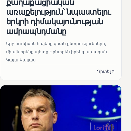
քաղաքացիական
առաքելություն՝ նպաստելու
երկրի դիմակայունության
ամրապնդմանը
Երբ հունիսին հայերը գնան ընտրությունների,
միայն իրենք պետք է ընտրեն իրենց ապագան.
Կայա Կալլաս
Դիտել