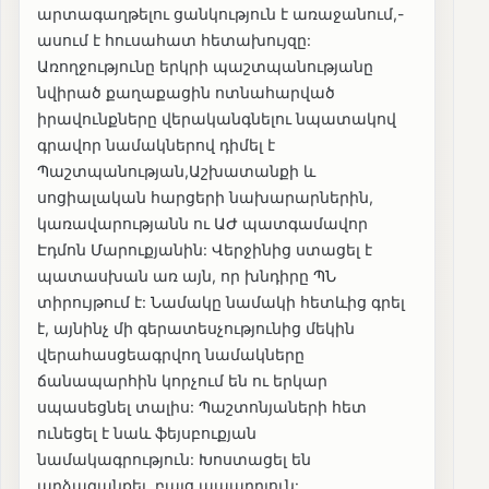
արտագաղթելու ցանկություն է առաջանում,-
ասում է հուսահատ հետախույզը:
Առողջությունը երկրի պաշտպանությանը
նվիրած քաղաքացին ոտնահարված
իրավունքները վերականգնելու նպատակով
գրավոր նամակներով դիմել է
Պաշտպանության,Աշխատանքի և
սոցիալական հարցերի նախարարներին,
կառավարությանն ու ԱԺ պատգամավոր
Էդմոն Մարուքյանին: Վերջինից ստացել է
պատասխան առ այն, որ խնդիրը ՊՆ
տիրույթում է: Նամակը նամակի հետևից գրել
է, այնինչ մի գերատեսչությունից մեկին
վերահասցեագրվող նամակները
ճանապարհին կորչում են ու երկար
սպասեցնել տալիս: Պաշտոնյաների հետ
ունեցել է նաև ֆեյսբուքյան
նամակագրություն: Խոստացել են
արձագանքել, բայց ապարդյուն: