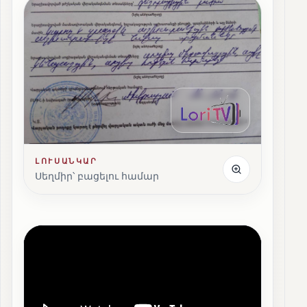
ԼՈՒՍԱՆԿԱՐ
Սեղմիր՝ բացելու համար