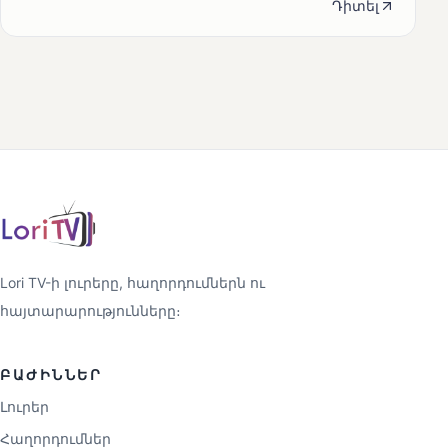
Դիտել
Lori TV-ի լուրերը, հաղորդումներն ու
հայտարարությունները։
ԲԱԺԻՆՆԵՐ
Լուրեր
Հաղորդումներ