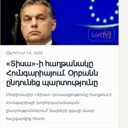
ԱՊՐԻԼԻ 13, 2026
«Տիսա»-ի հաղթանակը
Հունգարիայում․ Օրբանն
ընդունեց պարտությունը
Ընդդիմադիր «Տիսա» կուսակցությունը հաղթում է
Հունգարիայի խորհրդարանական
ընտրություններում՝ ձայների զգալի մասի
հաշվարկից հետո։