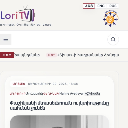
ՀԱՅ
ENG
RUS
ՈՒՐԲԱԹ, ՕԳՈՍՏՈՍԻ 07, 2026
նդմանը
«Տիսա»-ի հաղթանակը Հունգարիայում․ Օրբանն 
ԹԵԺ
HOT
ԱՐՑԱԽ
ՍԵՊՏԵՄԲԵՐԻ 22, 2025, 18:48
Մունետիկ
Narine Avetisyan
Կիսվել
ԱՂԲՅՈՒՐ
ՀԵՂԻՆԱԿ
Փաշինյանի մտասեւեռումն ու լկտիությունը
սահման չունեն