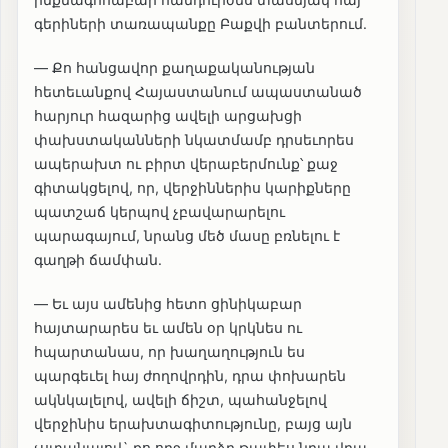
գերիների տառապանքը Բաքվի բանտերում.
— Քո հանցավոր քաղաքականության
հետեւանքով Հայաստանում ապաստանած
հարյուր հազարից ավելի արցախցի
փախստականների նկատմամբ դրսեւորես
ապերախտ ու բիրտ վերաբերմունք՝ քաջ
գիտակցելով, որ, վերջիններիս կարիքները
պատշաճ կերպով չբավարարելու
պարագայում, նրանց մեծ մասը բռնելու է
գաղթի ճամփան.
— Եւ այս ամենից հետո ցինիկաբար
հայտարարես եւ ամեն օր կրկնես ու
հպարտանաս, որ խաղաղություն ես
պարգեւել հայ ժողովրդին, դրա փոխարեն
ակնկալելով, ավելի ճիշտ, պահանջելով
վերջինիս երախտագիտությունը, բայց այն
չստանալով` քո ողջ մաղձը թափես նրա վրա.