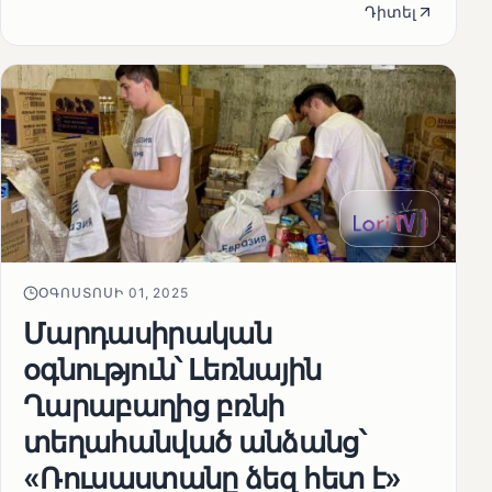
Դիտել
ՕԳՈՍՏՈՍԻ 01, 2025
Մարդասիրական
օգնություն՝ Լեռնային
Ղարաբաղից բռնի
տեղահանված անձանց՝
«Ռուսաստանը ձեզ հետ է»