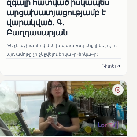
զգալի հատված իսկապես
արցախատյացությամբ է
վարակված․ Գ․
Բաղդասարյան
Թե չէ աշխարհով մեկ խայտառակ ենք լինելու, ու
այդ ամոթը չի ջնջվելու երկա~ր-երկա~ր:
Դիտել