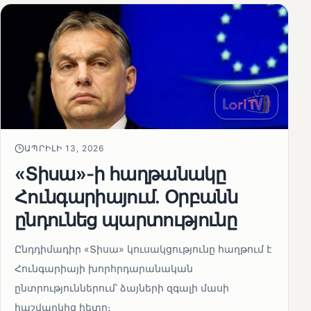
ԱՊՐԻԼԻ 13, 2026
«Տիսա»-ի հաղթանակը
Հունգարիայում․ Օրբանն
ընդունեց պարտությունը
Ընդդիմադիր «Տիսա» կուսակցությունը հաղթում է
Հունգարիայի խորհրդարանական
ընտրություններում՝ ձայների զգալի մասի
հաշվարկից հետո։