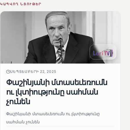
ԿԱՊՎՈՂ ՆՅՈՒԹԵՐ
ՍԵՊՏԵՄԲԵՐԻ 22, 2025
Փաշինյանի մտասեւեռումն
ու լկտիությունը սահման
չունեն
Փաշինյանի մտասեւեռումն ու լկտիությունը
սահման չունեն