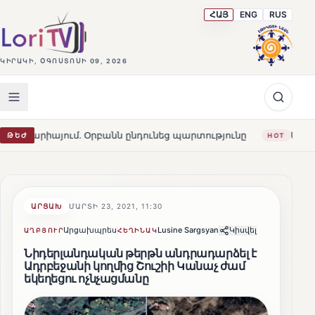
ՀԱՅ
ENG
RUS
ԿԻՐԱԿԻ, ՕԳՈՍՏՈՍԻ 09, 2026
ւմ․ Օրբանն ընդունեց պարտությունը
Մարթա Կոս. «Հայա
ԹԵԺ
HOT
ԱՐՑԱԽ
ՄԱՐՏԻ 23, 2021, 11:30
Արցախպրես
Lusine Sargsyan
Կիսվել
ԱՂԲՅՈՒՐ
ՀԵՂԻՆԱԿ
Նիդերլանդական թերթն անդրադարձել է
Ադրբեջանի կողմից Շուշիի Կանաչ ժամ
եկեղեցու ոչնչացմանը