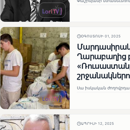
Փաշինյանի մտասեւեռում
ՕԳՈՍՏՈՍԻ 01, 2025
Մարդասիրակա
Ղարաբաղից 
«Ռուսաստանը
շրջանակներո
Սա իսկական ժողովրդակ
ԱՊՐԻԼԻ 12, 2025