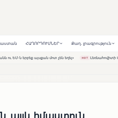
յաստան
ՀԱՂՈՐԴՈՒՄՆԵՐ
Քաղ. լրագրություն
ոտ չեն եղել»
Լեռնահովիտի Սուրբ Ստեփանոս եկեղեցի
HOT
ին, այլև իմաստուն