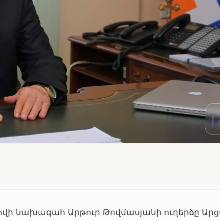
վի նախագահ Արթուր Թովմասյանի ուղերձը Ար