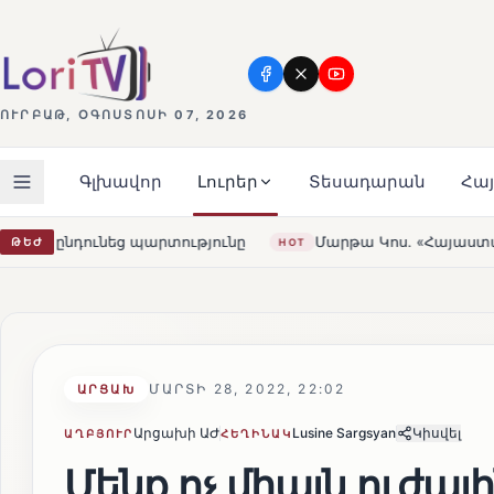
ՈՒՐԲԱԹ, ՕԳՈՍՏՈՍԻ 07, 2026
Գլխավոր
Լուրեր
Տեսադարան
Հա
յունը
Մարթա Կոս. «Հայաստանն ու ԵՄ-ն երբեք այսքան մ
ԹԵԺ
HOT
ՄԱՐՏԻ 28, 2022, 22:02
ԱՐՑԱԽ
Արցախի ԱԺ
Lusine Sargsyan
Կիսվել
ԱՂԲՅՈՒՐ
ՀԵՂԻՆԱԿ
Մենք ոչ միայն ուժայ