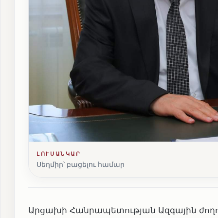
ԼՈՒՍԱՆԿԱՐ
Սեղմիր՝ բացելու համար
Արցախի Հանրապետության Ազգային ժողո