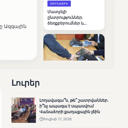
ՄՈՒՆԵՏԻԿ
Մատչելի
ընտրություններ.
ձեռքբերումներ և
 Ազգային
բացթողումներ
ՄՈՒՆԵՏԻԿ
Լուրեր
Ամփոփվել են 2005
տեղամասերի
արդյունքները
Լողավազա՞ն, թե՞ շատրվաններ.
ի՞նչ ապագա է սպասվում
Վանաձորի քաղաքային լճին
հուլիսի 17, 2026