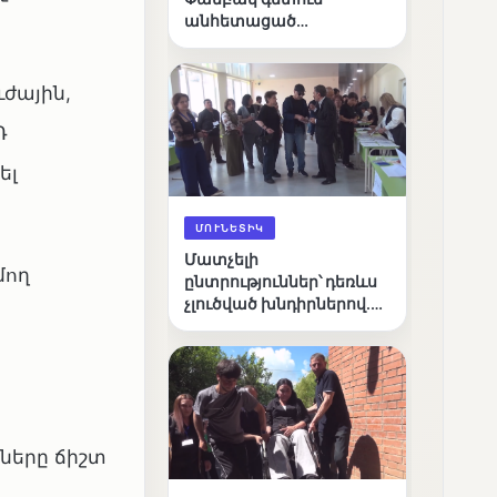
անհետացած
անչափահասների
որոնողական
աշխատանքները
ւժային,
Դ
ել
ՄՈՒՆԵՏԻԿ
Մատչելի
մող
ընտրություններ՝ դեռևս
չլուծված խնդիրներով.
«Լուսաստղի»
դիտորդական
առաքելության
արդյունքները
ները ճիշտ