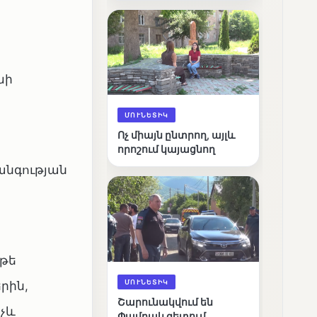
արդյունքները
խի
ՄՈՒՆԵՏԻԿ
Ոչ միայն ընտրող, այլև
որոշում կայացնող
նգության
եթե
ՄՈՒՆԵՏԻԿ
րին,
Շարունակվում են
նչև
Փամբակ գետում