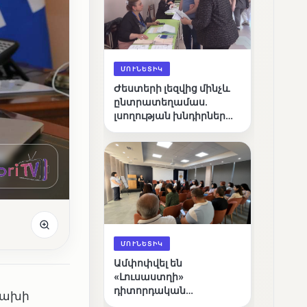
ՄՈՒՆԵՏԻԿ
Ժեստերի լեզվից մինչև
ընտրատեղամաս.
լսողության խնդիրներ
ունեցող ընտրողների
ճանապարհը
ՄՈՒՆԵՏԻԿ
Ամփոփվել են
«Լուսաստղի»
դիտորդական
ցախի
առաքելության