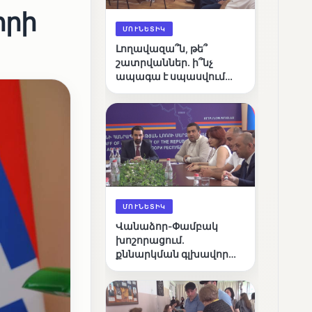
որի
ՄՈՒՆԵՏԻԿ
Լողավազա՞ն, թե՞
շատրվաններ. ի՞նչ
ապագա է սպասվում
Վանաձորի քաղաքային
լճին
ՄՈՒՆԵՏԻԿ
Վանաձոր-Փամբակ
խոշորացում.
քննարկման գլխավոր
հարցը՝ արդյունավետ
կառավարո՞ւմ, թե՞
քաղաքական նպատակ