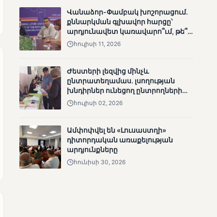
Վանաձոր-Փամբակ խոշորացում.
քննարկման գլխավոր հարցը՝
արդյունավետ կառավարո՞ւմ, թե՞
քաղաքական նպատակ
հուլիսի 11, 2026
ՄՈՒՆԵՏԻԿ
Ժեստերի լեզվից մինչև
Քվեարկության
ընտրատեղամաս. լսողության
նախնական
խնդիրներ ունեցող ընտրողների
պաշտոնական
ճանապարհը
արդյունքները․ ՈՒՂԻՂ
հուլիսի 02, 2026
Ամփոփվել են «Լուսաստղի»
դիտորդական առաքելության
արդյունքները
հունիսի 30, 2026
ՄՈՒՆԵՏԻԿ
ԿԸՀ-ն հրապարակել է
նախնական տվյալներ՝ ժ․
1։00 դրությամբ