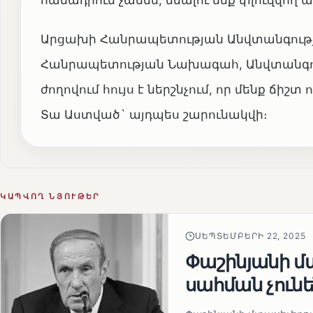
համադրում չանեն, մնալու ենք փլուզվո
Արցախի Հանրապետության Անվտանգությ
Հանրապետության Նախագահ, Անվտանգու
ժողովում հույս է ներշնչում, որ մենք ճիշտ 
Տա Աստված` այդպես շարունակվի։
ԿԱՊՎՈՂ ՆՅՈՒԹԵՐ
ՍԵՊՏԵՄԲԵՐԻ 22, 2025
Փաշինյանի մտ
սահման չուն