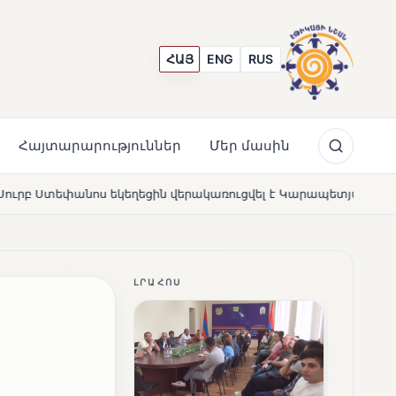
ՀԱՅ
ENG
RUS
Հայտարարություններ
Մեր մասին
ն վերակառուցվել է Կարապետյան ընտանիքի մեկենասությամբ
ԼՐԱՀՈՍ