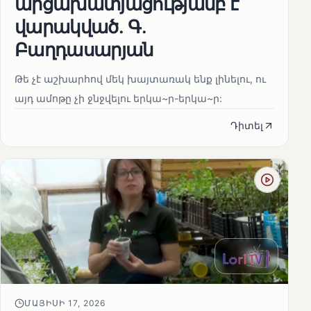
արցախատյացությամբ է
վարակված․ Գ․
Բաղդասարյան
Թե չէ աշխարհով մեկ խայտառակ ենք լինելու, ու
այդ ամոթը չի ջնջվելու երկա~ր-երկա~ր:
Դիտել
ՄԱՅԻՍԻ 17, 2026