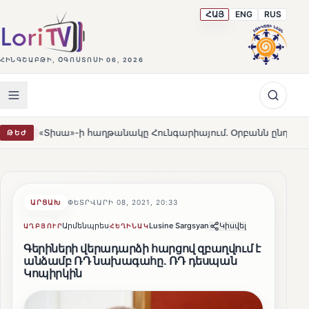
ՀԱՅ
ENG
RUS
ՀԻՆԳՇԱԲԹԻ, ՕԳՈՍՏՈՍԻ 06, 2026
ա»-ի հաղթանակը Հունգարիայում․ Օրբանն ընդունեց պարտությ
ԹԵԺ
ԱՐՑԱԽ
ՓԵՏՐՎԱՐԻ 08, 2021, 20:33
Արմենպրես
Lusine Sargsyan
Կիսվել
ԱՂԲՅՈՒՐ
ՀԵՂԻՆԱԿ
Գերիների վերադարձի հարցով զբաղվում է
անձամբ ՌԴ նախագահը. ՌԴ դեսպան
Կոպիրկին