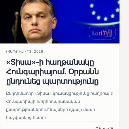
ԱՊՐԻԼԻ 13, 2026
«Տիսա»-ի հաղթանակը
Հունգարիայում․ Օրբանն
ընդունեց պարտությունը
Ընդդիմադիր «Տիսա» կուսակցությունը հաղթում է
Հունգարիայի խորհրդարանական
ընտրություններում՝ ձայների զգալի մասի
հաշվարկից հետո։
Դիտել