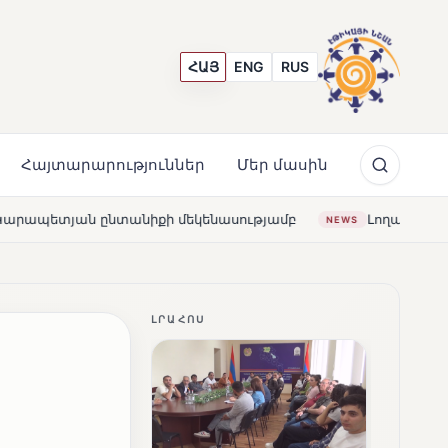
ՀԱՅ
ENG
RUS
Հայտարարություններ
Մեր մասին
 մեկենասությամբ
Լողավազա՞ն, թե՞ շատրվաններ. ի՞
NEWS
ԼՐԱՀՈՍ