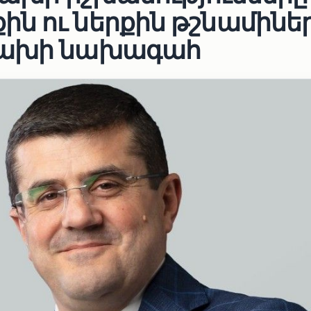
ն ու ներքին թշնամինե
ցախի նախագահ