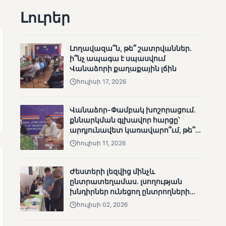
ՄՈՒՆԵՏԻԿ
Լուրեր
Մատչելի
ընտրություններ.
ձեռքբերումներ և
Լողավազա՞ն, թե՞ շատրվաններ.
բացթողումներ
ի՞նչ ապագա է սպասվում
Վանաձորի քաղաքային լճին
հուլիսի 17, 2026
Վանաձոր-Փամբակ խոշորացում.
քննարկման գլխավոր հարցը՝
արդյունավետ կառավարո՞ւմ, թե՞
ՄՈՒՆԵՏԻԿ
քաղաքական նպատակ
հուլիսի 11, 2026
Ամփոփվել են 2005
տեղամասերի
Ժեստերի լեզվից մինչև
արդյունքները
ընտրատեղամաս. լսողության
խնդիրներ ունեցող ընտրողների
ճանապարհը
հուլիսի 02, 2026