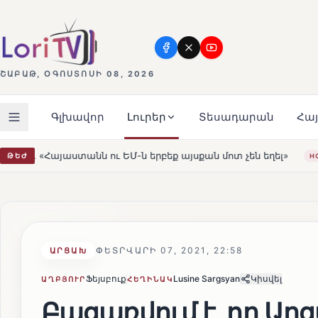
ՇԱԲԱԹ, ՕԳՈՍՏՈՍԻ 08, 2026
Գլխավոր
Լուրեր
Տեսադարան
Հա
Մ-ն երբեք այսքան մոտ չեն եղել»
Լեռնահովիտի Սուրբ 
ԹԵԺ
HOT
ՓԵՏՐՎԱՐԻ 07, 2021, 22:58
ԱՐՑԱԽ
Ֆեյսբուք
Lusine Sargsyan
Կիսվել
ԱՂԲՅՈՒՐ
ՀԵՂԻՆԱԿ
Բացառվում է, որ Ար