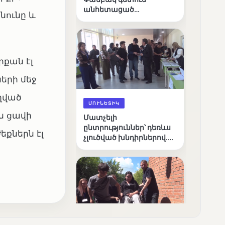
անհետացած
նունը և
անչափահասների
որոնողական
աշխատանքները
քան էլ
ների մեջ
ղղված
ՄՈՒՆԵՏԻԿ
ն ցավի
Մատչելի
ընտրություններ՝ դեռևս
եքներն էլ
չլուծված խնդիրներով.
«Լուսաստղի»
դիտորդական
առաքելության
արդյունքները