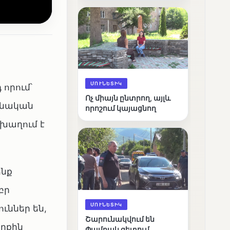
արդյունքները
ՄՈՒՆԵՏԻԿ
որում՝
Ոչ միայն ընտրող, այլև
նձնական
որոշում կայացնող
 խաղում է
ենք
բր
ՄՈՒՆԵՏԻԿ
ւններ են,
Շարունակվում են
երքին
Փամբակ գետում