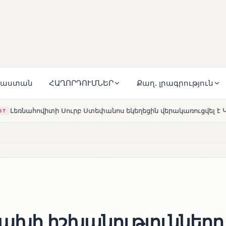
յաստան
ՀԱՂՈՐԴՈՒՄՆԵՐ
Քաղ. լրագրություն
Ստեփանոս եկեղեցին վերակառուցվել է Կարապետյան ընտանիքի
ցախի իշխանությունները