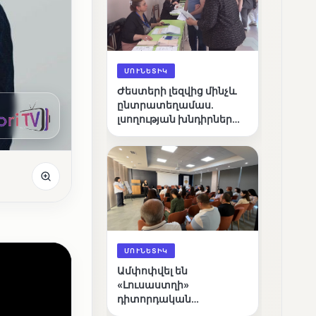
ՄՈՒՆԵՏԻԿ
Ժեստերի լեզվից մինչև
ընտրատեղամաս.
լսողության խնդիրներ
ունեցող ընտրողների
ճանապարհը
ՄՈՒՆԵՏԻԿ
Ամփոփվել են
«Լուսաստղի»
դիտորդական
առաքելության