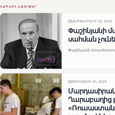
ԿԱՊՎՈՂ ՆՅՈՒԹԵՐ
ՍԵՊՏԵՄԲԵՐԻ 22, 2025
Փաշինյանի մտ
սահման չուն
Փաշինյանի մտասեւեռում
ՕԳՈՍՏՈՍԻ 01, 2025
Մարդասիրակա
Ղարաբաղից 
«Ռուսաստանը