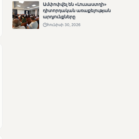
Ամփոփվել են «Լուսաստղի»
դիտորդական առաքելության
արդյունքները
հունիսի 30, 2026
ՄՈՒՆԵՏԻԿ
Քվեարկության
նախնական
պաշտոնական
արդյունքները․ ՈՒՂԻՂ
ՄՈՒՆԵՏԻԿ
ԿԸՀ-ն հրապարակել է
նախնական տվյալներ՝ ժ․
1։00 դրությամբ