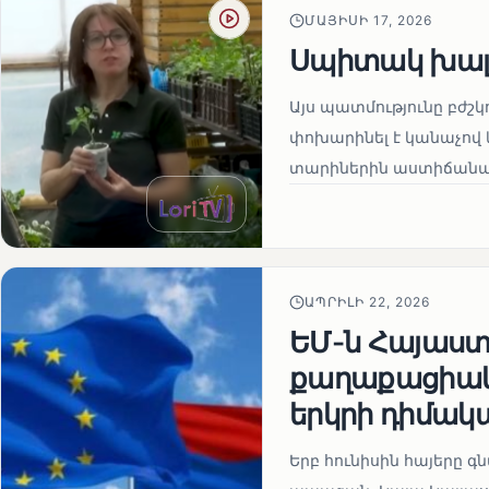
ՄԱՅԻՍԻ 17, 2026
Սպիտակ խալ
Այս պատմությունը բժշկ
փոխարինել է կանաչով 
տարիներին աստիճանաբ
ԱՊՐԻԼԻ 22, 2026
ԵՄ-ն Հայաստա
քաղաքացիակա
երկրի դիմակ
Երբ հունիսին հայերը գ