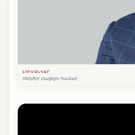
ԼՈՒՍԱՆԿԱՐ
Սեղմիր՝ բացելու համար