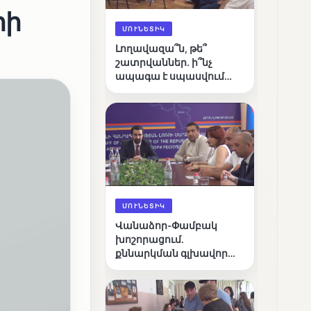
րի
ՄՈՒՆԵՏԻԿ
Լողավազա՞ն, թե՞
շատրվաններ. ի՞նչ
ապագա է սպասվում
Վանաձորի քաղաքային
լճին
ՄՈՒՆԵՏԻԿ
Վանաձոր-Փամբակ
խոշորացում.
քննարկման գլխավոր
հարցը՝ արդյունավետ
կառավարո՞ւմ, թե՞
քաղաքական նպատակ