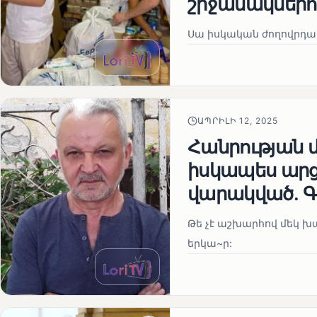
շրջանակներո
Սա իսկական ժողովրդակ
ԱՊՐԻԼԻ 12, 2025
Հանրության 
իսկապես ար
վարակված․ Գ
Թե չէ աշխարհով մեկ խայ
երկա~ր: