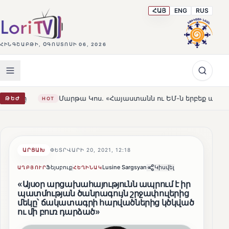
ՀԱՅ
ENG
RUS
ՀԻՆԳՇԱԲԹԻ, ՕԳՈՍՏՈՍԻ 06, 2026
Մարթա Կոս. «Հայաստանն ու ԵՄ-ն երբեք այսքան մոտ չեն եղե
ԹԵԺ
OT
ԱՐՑԱԽ
ՓԵՏՐՎԱՐԻ 20, 2021, 12:18
Ֆեյսբուք
Lusine Sargsyan
Կիսվել
ԱՂԲՅՈՒՐ
ՀԵՂԻՆԱԿ
«Այսօր արցախահայությունն ապրում է իր
պատմության ծանրագույն շրջափուլերից
մեկը՝ ճակատագրի հարվածներից կծկված
ու մի բուռ դարձած»