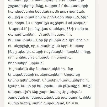
շրջափուլերից մեկը, ապրում է՝ ճակատագրի
հարվածներից կծկված ու մի բուռ դարձած,
ցավից ատամներն ու բռունցքը սեղմած, ճիչը
կոկորդում և արցունքն աչքերում անթեղած:
Ապրում է` իր մեջ վառ պահելով 88-ի ոգին ու
գաղափարները, է՛լ ավելի վստահ ու
հաստատակամ, որ իր ընտրած ուղին ճիշտ է
ու անշրջելի, որ, առավել քան երբևէ, այսօր
ինքը պետք է ապրի ու շենացնի հայրենի հողը,
որը կրկնակի է սրբացել իր նորօրյա
հերոսների արյամբ:
Եվ հանուն մեր նահատակների, մեր
երազանքների ու սերունդների՝ Արցախը
կրկին կվերածնվի, կհառնի փլատակներից ու
կշարունակի իր հավերժական ընթացքը: Մենք
պարտավո՛ր ենք շարունակել Արցախյան
շարժման արժեքաբանական պայքարը և լինել
ավելի ուժեղ, ավելի զարգացած, կուռ ու