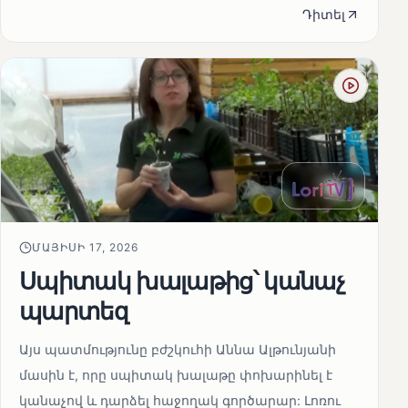
Դիտել
ՄԱՅԻՍԻ 17, 2026
Սպիտակ խալաթից՝ կանաչ
պարտեզ
Այս պատմությունը բժշկուհի Աննա Ալթունյանի
մասին է, որը սպիտակ խալաթը փոխարինել է
կանաչով և դարձել հաջողակ գործարար: Լոռու