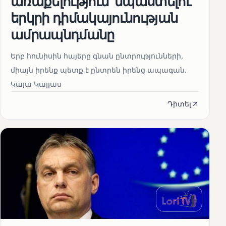
առաքելություն՝ նպաստելու
երկրի դիմակայունության
ամրապնդմանը
Երբ հունիսին հայերը գնան ընտրությունների,
միայն իրենք պետք է ընտրեն իրենց ապագան.
Կայա Կալլաս
Դիտել