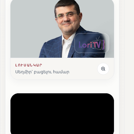
ԼՈՒՍԱՆԿԱՐ
Սեղմիր՝ բացելու համար