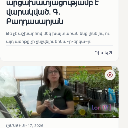
արցախատյացությամբ է
վարակված․ Գ․
Բաղդասարյան
Թե չէ աշխարհով մեկ խայտառակ ենք լինելու, ու
այդ ամոթը չի ջնջվելու երկա~ր-երկա~ր:
Դիտել
ՄԱՅԻՍԻ 17, 2026