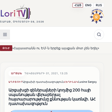
ՀԱՅ
ENG
RUS
ՇԱԲԱԹ, ՕԳՈՍՏՈՍԻ 08, 2026
աստանն ու ԵՄ-ն երբեք այսքան մոտ չեն եղել»
Լեռնահո
ԹԵԺ
HOT
ԱՐՑԱԽ
ԴԵԿՏԵՄԲԵՐԻ 01, 2021, 13:25
Արցախի դատախազություն
Lusine Sargsyan
Կիսվե
ԱՂԲՅՈՒՐ
ՀԵՂԻՆԱԿ
Արցախցի գեներալների կողմից 200 հայի
սպանության վերաբերյալ
հայտարարությունը քննության կառնվի․ ԱՀ
դատախազություն