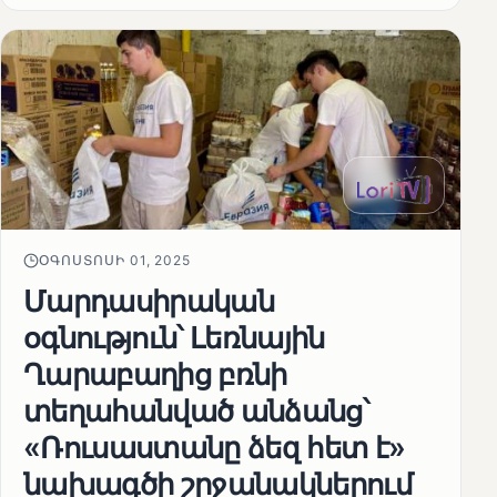
ՕԳՈՍՏՈՍԻ 01, 2025
Մարդասիրական
օգնություն՝ Լեռնային
Ղարաբաղից բռնի
տեղահանված անձանց՝
«Ռուսաստանը ձեզ հետ է»
նախագծի շրջանակներում