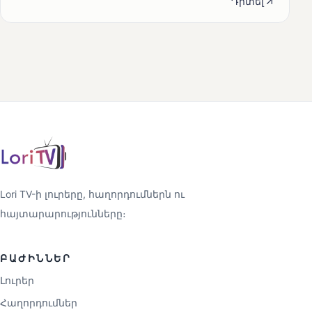
Դիտել
Lori TV-ի լուրերը, հաղորդումներն ու
հայտարարությունները։
ԲԱԺԻՆՆԵՐ
Լուրեր
Հաղորդումներ