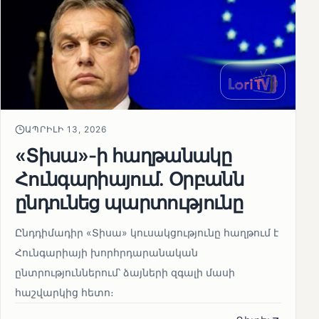
ԱՊՐԻԼԻ 13, 2026
«Տիսա»-ի հաղթանակը
Հունգարիայում․ Օրբանն
ընդունեց պարտությունը
Ընդդիմադիր «Տիսա» կուսակցությունը հաղթում է
Հունգարիայի խորհրդարանական
ընտրություններում՝ ձայների զգալի մասի
հաշվարկից հետո։