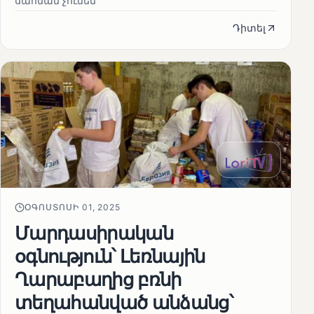
սահման չունեն
Դիտել
ՕԳՈՍՏՈՍԻ 01, 2025
Մարդասիրական
օգնություն՝ Լեռնային
Ղարաբաղից բռնի
տեղահանված անձանց՝