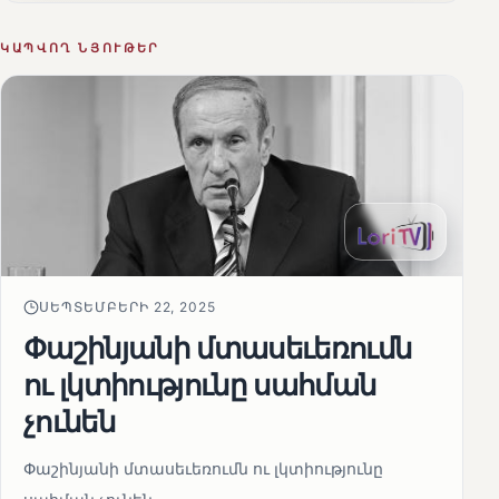
ԿԱՊՎՈՂ ՆՅՈՒԹԵՐ
ՍԵՊՏԵՄԲԵՐԻ 22, 2025
Փաշինյանի մտասեւեռումն
ու լկտիությունը սահման
չունեն
Փաշինյանի մտասեւեռումն ու լկտիությունը