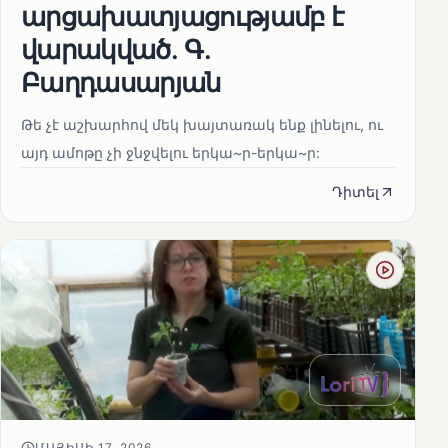
արցախատյացությամբ է
վարակված․ Գ․
Բաղդասարյան
Թե չէ աշխարհով մեկ խայտառակ ենք լինելու, ու
այդ ամոթը չի ջնջվելու երկա~ր-երկա~ր:
Դիտել
ՄԱՅԻՍԻ 17, 2026