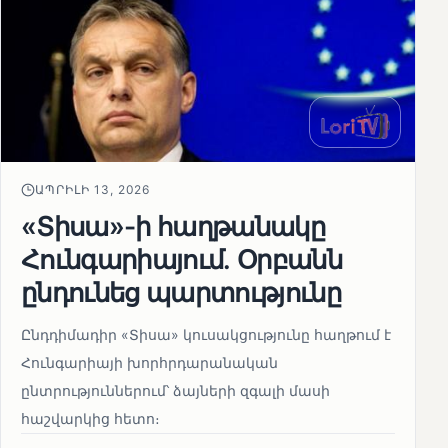
ԱՊՐԻԼԻ 13, 2026
«Տիսա»-ի հաղթանակը
Հունգարիայում․ Օրբանն
ընդունեց պարտությունը
Ընդդիմադիր «Տիսա» կուսակցությունը հաղթում է
Հունգարիայի խորհրդարանական
ընտրություններում՝ ձայների զգալի մասի
հաշվարկից հետո։