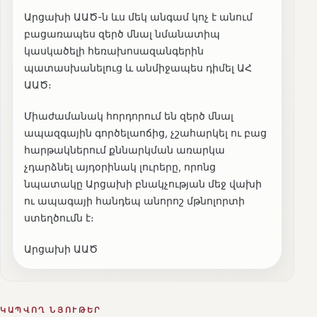
Արցախի ԱԱԾ-ն ևս մեկ անգամ կոչ է անում
բացառապես զերծ մնալ նմանատիպ
կասկածելի հեռախոսազանգերին
պատասխանելուց և անմիջապես դիմել ԱՀ
ԱԱԾ։
Միաժամանակ հորդորում են զերծ մնալ
ապազգային գործելաոճից, չշահարկել ու բաց
հարթակներում քննարկման առարկա
չդարձնել այդօրինակ լուրերը, որոնց
նպատակը Արցախի բնակչության մեջ վախի
ու ապագայի հանդեպ անորոշ մթնոլորտի
ստեղծումն է։
Արցախի ԱԱԾ
ԿԱՊՎՈՂ ՆՅՈՒԹԵՐ