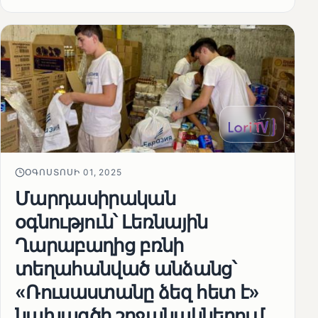
ՕԳՈՍՏՈՍԻ 01, 2025
Մարդասիրական
օգնություն՝ Լեռնային
Ղարաբաղից բռնի
տեղահանված անձանց՝
«Ռուսաստանը ձեզ հետ է»
նախագծի շրջանակներում