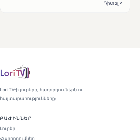
Դիտել
Lori TV-ի լուրերը, հաղորդումներն ու
հայտարարությունները։
ԲԱԺԻՆՆԵՐ
Լուրեր
Հաղորդումներ