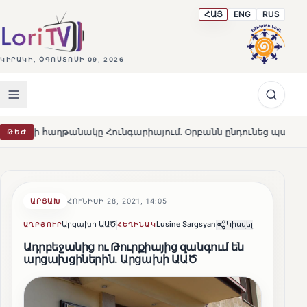
ՀԱՅ
ENG
RUS
ԿԻՐԱԿԻ, ՕԳՈՍՏՈՍԻ 09, 2026
թանակը Հունգարիայում․ Օրբանն ընդունեց պարտությունը
ԹԵԺ
H
ԱՐՑԱԽ
ՀՈՒՆԻՍԻ 28, 2021, 14:05
Արցախի ԱԱԾ
Lusine Sargsyan
Կիսվել
ԱՂԲՅՈՒՐ
ՀԵՂԻՆԱԿ
Ադրբեջանից ու Թուրքիայից զանգում են
արցախցիներին․ Արցախի ԱԱԾ