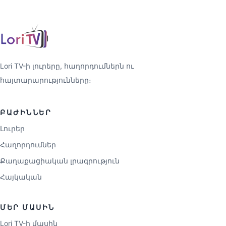
Lori TV-ի լուրերը, հաղորդումներն ու
հայտարարությունները։
ԲԱԺԻՆՆԵՐ
Լուրեր
Հաղորդումներ
Քաղաքացիական լրագրություն
Հայկական
ՄԵՐ ՄԱՍԻՆ
Lori TV-ի մասին