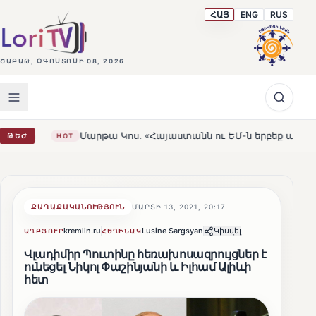
ՀԱՅ
ENG
RUS
ՇԱԲԱԹ, ՕԳՈՍՏՈՍԻ 08, 2026
Մարթա Կոս. «Հայաստանն ու ԵՄ-ն երբեք այսքան մոտ չեն ե
ԹԵԺ
HOT
ՔԱՂԱՔԱԿԱՆՈՒԹՅՈՒՆ
ՄԱՐՏԻ 13, 2021, 20:17
kremlin.ru
Lusine Sargsyan
Կիսվել
ԱՂԲՅՈՒՐ
ՀԵՂԻՆԱԿ
Վլադիմիր Պուտինը հեռախոսազրույցներ է
ունեցել Նիկոլ Փաշինյանի և Իլհամ Ալիևի
հետ