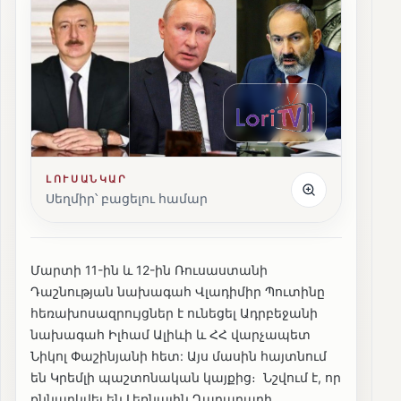
ԼՈՒՍԱՆԿԱՐ
Սեղմիր՝ բացելու համար
Մարտի 11-ին և 12-ին Ռուսաստանի
Դաշնության նախագահ Վլադիմիր Պուտինը
հեռախոսազրույցներ է ունեցել Ադրբեջանի
նախագահ Իլհամ Ալիևի և ՀՀ վարչապետ
Նիկոլ Փաշինյանի հետ: Այս մասին հայտնում
են Կրեմլի պաշտոնական կայքից։ Նշվում է, որ
քննարկվել են Լեռնային Ղարաբաղի