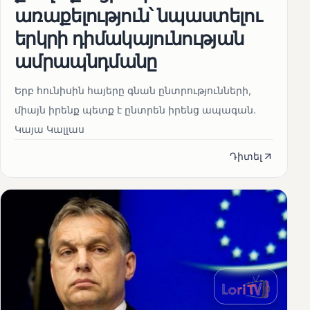
առաքելություն՝ նպաստելու
երկրի դիմակայունության
ամրապնդմանը
Երբ հունիսին հայերը գնան ընտրությունների,
միայն իրենք պետք է ընտրեն իրենց ապագան.
Կայա Կալլաս
Դիտել