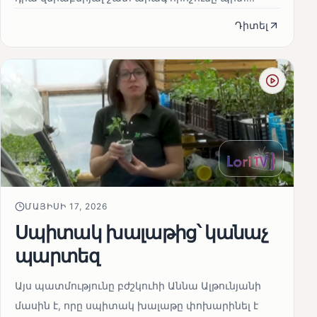
Դիտել
ՄԱՅԻՍԻ 17, 2026
Սպիտակ խալաթից՝ կանաչ
պարտեզ
Այս պատմությունը բժշկուհի Աննա Ալթունյանի
մասին է, որը սպիտակ խալաթը փոխարինել է