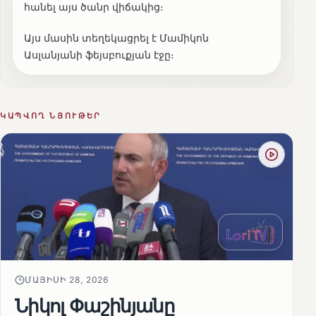
հանել այս ծանր վիճակից։
Այս մասին տեղեկացրել է Մամիկոն
Ասլանյանի ֆեյսբուքյան էջը։
ԿԱՊՎՈՂ ՆՅՈՒԹԵՐ
ՄԱՅԻՍԻ 28, 2026
Նիկոլ Փաշինյանը