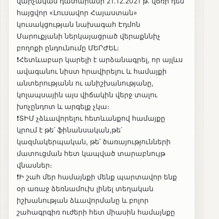
վարչական դատարանի 21․12․2021 թ․ վճռի դեմ
հայցվոր «Լուսավոր Հայաստան»
կուսակցության նախագահ Էդմոն
Մարուքյանի ներկայացրած վերաքննիչ
բողոքի ընդունումը ՄԵՐԺԵԼ։
❗️Հետևաբար կարելի է արձանագրել, որ այլևս
ավագանու նիստ հրավիրելու և համայքի
անտերությանն ու անիշխանությանը,
կոլապսային այս վիճակին վերջ տալու
խոչընդոտ և արգելք չկա։
❗️ՏԻՄ չձևավորելու հետևանքով համայքը
կրում է թե՛ ֆինանսական,թե՛
կազմակերպական, թե՛ ծառայությունների
մատուցման հետ կապված տարաբնույթ
վնասներ։
❗️Ի շահ մեր համայնքի մենք պարտավոր ենք
օր առաջ ձեռնամուխ լինել տեղական
իշխանության ձևավորմանը և բոլոր
շահագրգիռ ուժերի հետ միասին համայնքը