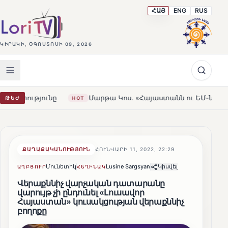
ՀԱՅ
ENG
RUS
ԿԻՐԱԿԻ, ՕԳՈՍՏՈՍԻ 09, 2026
ը
Մարթա Կոս. «Հայաստանն ու ԵՄ-ն երբեք այսքան մոտ 
ԹԵԺ
HOT
ՔԱՂԱՔԱԿԱՆՈՒԹՅՈՒՆ
ՀՈՒՆՎԱՐԻ 11, 2022, 22:29
Մունետիկ
Lusine Sargsyan
Կիսվել
ԱՂԲՅՈՒՐ
ՀԵՂԻՆԱԿ
Վերաքննիչ վարչական դատարանը
վարույթ չի ընդունել «Լուսավոր
Հայաստան» կուսակցության վերաքննիչ
բողոքը