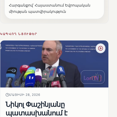
Հարգանքով՝ Հայաստանում Եվրոպական
միության պատվիրակություն
ԿԱՊՎՈՂ ՆՅՈՒԹԵՐ
ՄԱՅԻՍԻ 28, 2026
Նիկոլ Փաշինյանը
պատասխանում է