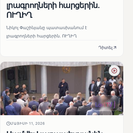
լրագրողների հարցերին․
ՈՒՂԻՂ
Նիկոլ Փաշինյանը պատասխանում է
լրագրողների հարցերին․ ՈՒՂԻՂ
Դիտել
ՄԱՅԻՍԻ 11, 2026