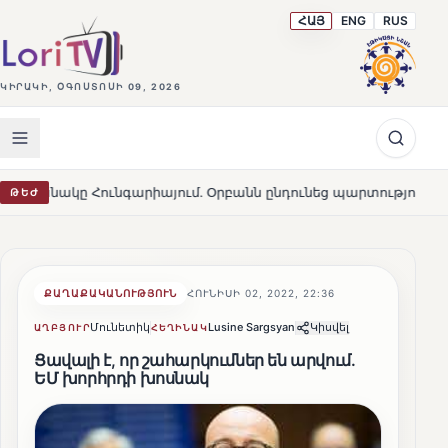
ՀԱՅ
ENG
RUS
ԿԻՐԱԿԻ, ՕԳՈՍՏՈՍԻ 09, 2026
գարիայում․ Օրբանն ընդունեց պարտությունը
Մարթա Կո
ԹԵԺ
HOT
ՔԱՂԱՔԱԿԱՆՈՒԹՅՈՒՆ
ՀՈՒՆԻՍԻ 02, 2022, 22:36
Մունետիկ
Lusine Sargsyan
Կիսվել
ԱՂԲՅՈՒՐ
ՀԵՂԻՆԱԿ
Ցավալի է, որ շահարկումներ են արվում․
ԵՄ խորհրդի խոսնակ